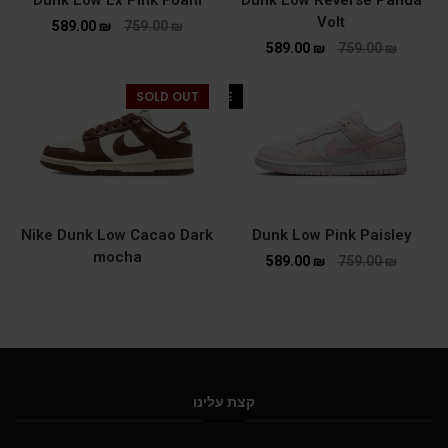
Volt
589.00
₪
759.00
₪
589.00
₪
759.00
₪
SOLD OUT
SALE
Nike Dunk Low Cacao Dark
Dunk Low Pink Paisley
mocha
589.00
₪
759.00
₪
קצת עלינו