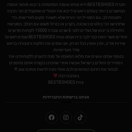
חברת BESTIESHOES היא מותג אופנה המתמחה בייבוא מותגי אופנה
הנחשבים ביותר בעולם.דואגים לייבא את הנעליים שמקבלים הכי הרבה
תשומת לב, עם הסטייל הכי הורס שלא תשאיר מקום לאדישות, כדי
שתרגישו הכי בולטים בשכונה, בקניון או בטיול פשוט עם הכלב. בסטישוז
התחילה בייבוא של נעליים לפני 6 שנים וצברה 15000 לקוחות מרוצים
חוזרים אשר הפכו כבר לבני בית.אנחנו צוות BESTIESHOES שמים דגש על
שירות אדיב, זמין ואמין ככל הניתן. אנו שמים את הלקוח ורצונותיו בראש
סדר העדיפויות.
בנוסף אנחנו עושים את מלוא המאמץ על מנת להעניק ללקוחותינו את
המחירים הזולים בישראל.ועכשיו אחרי שהכרנו בקצרה אתם מוזמנים
לבחור את הדגם המתאים לכם ואולי נזכה לראות אתכם שוב !!!
באהבה רבה
צוות BESTIESHOES
אנחנו ברשתות החברתיות