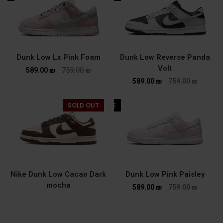
Dunk Low Lx Pink Foam
Dunk Low Reverse Panda
Volt
589.00
₪
759.00
₪
589.00
₪
759.00
₪
SOLD OUT
SALE
Nike Dunk Low Cacao Dark
Dunk Low Pink Paisley
mocha
589.00
₪
759.00
₪