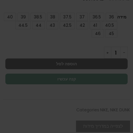
מידה
36
36.5
37
37.5
38
38.5
39
40
44.5
44
43
42.5
42
41
40.5
46
45
הוספה לסל
קנה עכשיו
Categories
NIKE
,
NIKE DUNK
לצפייה במדריך מידות