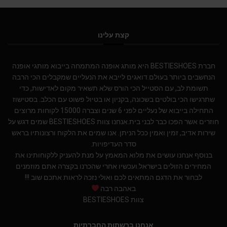
קצת עלינו
חברת BESTIESHOES היא מותג אופנה המתמחה בייבוא מותגי אופנה
הנחשבים ביותר בעולם.דואגים לייבא את הנעליים שמקבלים הכי הרבה
תשומת לב, עם הסטייל הכי הורס שלא תשאיר מקום לאדישות, כדי
שתרגישו הכי בולטים בשכונה, בקניון או בטיול פשוט עם הכלב. בסטישוז
התחילה בייבוא של נעליים לפני 6 שנים וצברה 15000 לקוחות מרוצים
חוזרים אשר הפכו כבר לבני בית.אנחנו צוות BESTIESHOES שמים דגש על
שירות אדיב, זמין ואמין ככל הניתן. אנו שמים את הלקוח ורצונותיו בראש
סדר העדיפויות.
בנוסף אנחנו עושים את מלוא המאמץ על מנת להעניק ללקוחותינו את
המחירים הזולים בישראל.ועכשיו אחרי שהכרנו בקצרה אתם מוזמנים
לבחור את הדגם המתאים לכם ואולי נזכה לראות אתכם שוב !!!
באהבה רבה
צוות BESTIESHOES
אנחנו ברשתות החברתיות