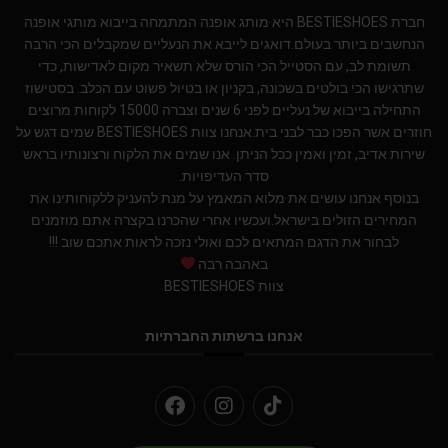
חברת BESTIESHOES היא מותג אופנה המתמחה בייבוא מותגי אופנה
הנחשבים ביותר בעולם.דואגים לייבא את הנעליים שמקבלים הכי הרבה
תשומת לב, עם הסטייל הכי הורס שלא תשאיר מקום לאדישות, כדי
שתרגישו הכי בולטים בשכונה, בקניון או בטיול פשוט עם הכלב. בסטישוז
התחילה בייבוא של נעליים לפני 6 שנים וצברה 15000 לקוחות מרוצים
חוזרים אשר הפכו כבר לבני בית.אנחנו צוות BESTIESHOES שמים דגש על
שירות אדיב, זמין ואמין ככל הניתן. אנו שמים את הלקוח ורצונותיו בראש
סדר העדיפויות.
בנוסף אנחנו עושים את מלוא המאמץ על מנת להעניק ללקוחותינו את
המחירים הזולים בישראל.ועכשיו אחרי שהכרנו בקצרה אתם מוזמנים
לבחור את הדגם המתאים לכם ואולי נזכה לראות אתכם שוב !!!
באהבה רבה
צוות BESTIESHOES
אנחנו ברשתות החברתיות