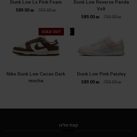
Dunk Low Lx Pink Foam
Dunk Low Reverse Panda
Volt
589.00
₪
759.00
₪
589.00
₪
759.00
₪
SOLD OUT
SALE
Nike Dunk Low Cacao Dark
Dunk Low Pink Paisley
mocha
589.00
₪
759.00
₪
קצת עלינו