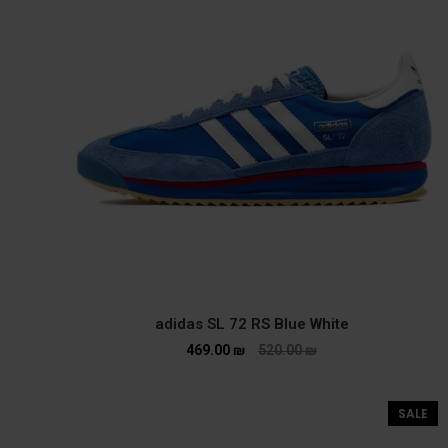
adidas SL 72 RS Blue White
469.00
₪
520.00
₪
SALE