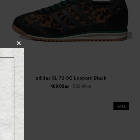
CLOSE
THIS
MODULE
adidas SL 72 OG Leopard Black
469.00
₪
520.00
₪
SALE