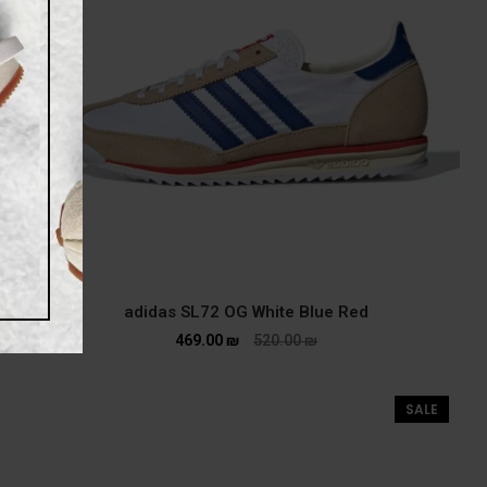
adidas SL72 OG White Blue Red
469.00
₪
520.00
₪
SALE