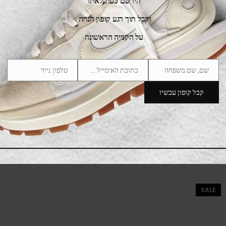
הירשם כעת לאתר
וקבל תוך רגע קופון הנחה
על הקנייה הראשונה
שם, שם משפחה
כתובת האימייל שלך
טלפון נייד
Phone
Email
Name
Number
קבל קופון עכשיו
adidas SL 72 RS Active Purple Solar Slime
469.00
₪
570.00
₪
SALE