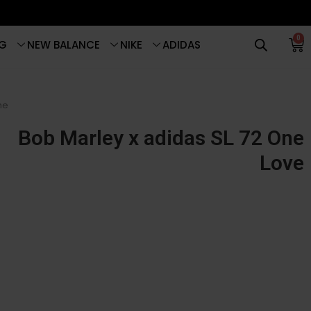
0
G
NEW BALANCE
NIKE
ADIDAS
me
Bob Marley x adidas SL 72 One
Love