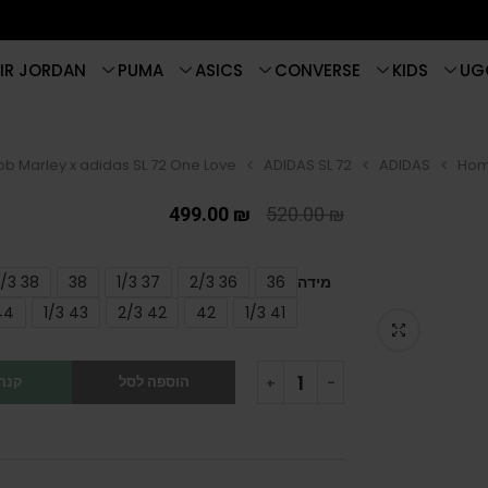
IR JORDAN
PUMA
ASICS
CONVERSE
KIDS
UG
ob Marley x adidas SL 72 One Love
ADIDAS SL 72
ADIDAS
Ho
499.00
₪
520.00
₪
מידה
36
36 2/3
37 1/3
38
38 2/3
44
43 1/3
42 2/3
42
41 1/3
הוספה לסל
קנה 