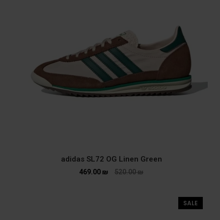
adidas SL72 OG Linen Green
469.00
₪
520.00
₪
SALE