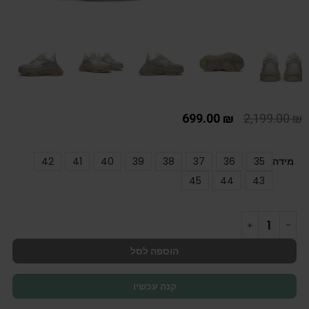
699.00
₪
2,199.00
₪
מידה
35
36
37
38
39
40
41
42
45
44
43
הוספה לסל
קנה עכשיו