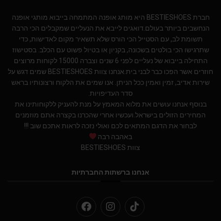
חברת BESTIESHOES היא מותג אופנה המתמחה בייבוא מותגי אופנה
הנחשבים ביותר בעולם.דואגים לייבא את הנעליים שמקבלים הכי הרבה
תשומת לב, עם הסטייל הכי הורס שלא תשאיר מקום לאדישות, כדי
שתרגישו הכי בולטים בשכונה, בקניון או בטיול פשוט עם הכלב. בסטישוז
התחילה בייבוא של נעליים לפני 6 שנים וצברה 15000 לקוחות מרוצים
חוזרים אשר הפכו כבר לבני בית.אנחנו צוות BESTIESHOES שמים דגש על
שירות אדיב, זמין ואמין ככל הניתן. אנו שמים את הלקוח ורצונותיו בראש
סדר העדיפויות.
בנוסף אנחנו עושים את מלוא המאמץ על מנת להעניק ללקוחותינו את
המחירים הזולים בישראל.ועכשיו אחרי שהכרנו בקצרה אתם מוזמנים
לבחור את הדגם המתאים לכם ואולי נזכה לראות אתכם שוב !!!
באהבה רבה
צוות BESTIESHOES
אנחנו ברשתות החברתיות