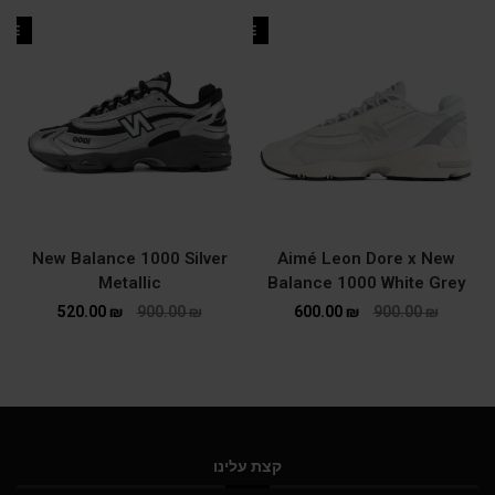
ALE
SALE
New Balance 1000 Silver
Aimé Leon Dore x New
Metallic
Balance 1000 White Grey
520.00
₪
900.00
₪
600.00
₪
900.00
₪
קצת עלינו