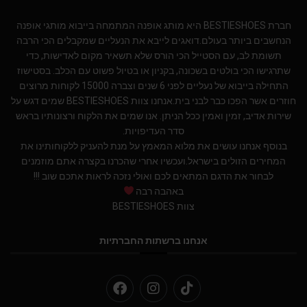
חברת BESTIESHOES היא מותג אופנה המתמחה בייבוא מותגי אופנה
הנחשבים ביותר בעולם.דואגים לייבא את הנעליים שמקבלים הכי הרבה
תשומת לב, עם הסטייל הכי הורס שלא תשאיר מקום לאדישות, כדי
שתרגישו הכי בולטים בשכונה, בקניון או בטיול פשוט עם הכלב. בסטישוז
התחילה בייבוא של נעליים לפני 6 שנים וצברה 15000 לקוחות מרוצים
חוזרים אשר הפכו כבר לבני בית.אנחנו צוות BESTIESHOES שמים דגש על
שירות אדיב, זמין ואמין ככל הניתן. אנו שמים את הלקוח ורצונותיו בראש
סדר העדיפויות.
בנוסף אנחנו עושים את מלוא המאמץ על מנת להעניק ללקוחותינו את
המחירים הזולים בישראל.ועכשיו אחרי שהכרנו בקצרה אתם מוזמנים
לבחור את הדגם המתאים לכם ואולי נזכה לראות אתכם שוב !!!
באהבה רבה
צוות BESTIESHOES
אנחנו ברשתות החברתיות