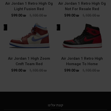
Air Jordan 1 Retro High Og
Air Jordan 1 Retro High Og
Light Fusion Red
Not For Resale Red
599.00
₪
1,100.00
₪
599.00
₪
1,100.00
₪
ALE
SALE
Air Jordan 1 High Zoom
Air Jordan 1 Retro High
Cmft Team Red
Homage To Home
599.00
₪
1,100.00
₪
599.00
₪
1,100.00
₪
קצת עלינו