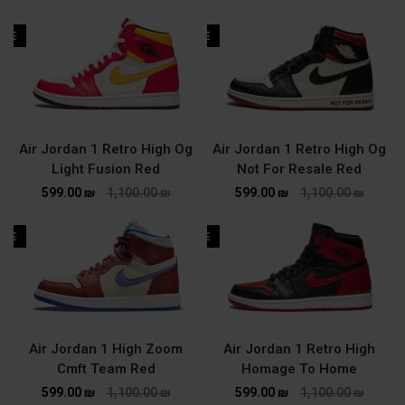
ALE
SALE
Air Jordan 1 Retro High Og
Air Jordan 1 Retro High Og
Light Fusion Red
Not For Resale Red
599.00
₪
1,100.00
₪
599.00
₪
1,100.00
₪
ALE
SALE
Air Jordan 1 High Zoom
Air Jordan 1 Retro High
Cmft Team Red
Homage To Home
599.00
₪
1,100.00
₪
599.00
₪
1,100.00
₪