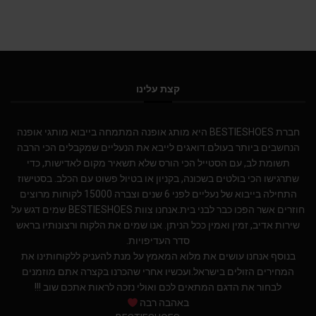
קצת עלינו
חברת BESTIESHOES היא מותג אופנה המתמחה בייבוא מותגי אופנה
הנחשבים ביותר בעולם.דואגים לייבא את הנעליים שמקבלים הכי הרבה
תשומת לב, עם הסטייל הכי הורס שלא תשאיר מקום לאדישות, כדי
שתרגישו הכי בולטים בשכונה, בקניון או בטיול פשוט עם הכלב. בסטישוז
התחילה בייבוא של נעליים לפני 6 שנים וצברה 15000 לקוחות מרוצים
חוזרים אשר הפכו כבר לבני בית.אנחנו צוות BESTIESHOES שמים דגש על
שירות אדיב, זמין ואמין ככל הניתן. אנו שמים את הלקוח ורצונותיו בראש
סדר העדיפויות.
בנוסף אנחנו עושים את מלוא המאמץ על מנת להעניק ללקוחותינו את
המחירים הזולים בישראל.ועכשיו אחרי שהכרנו בקצרה אתם מוזמנים
לבחור את הדגם המתאים לכם ואולי נזכה לראות אתכם שוב !!!
באהבה רבה