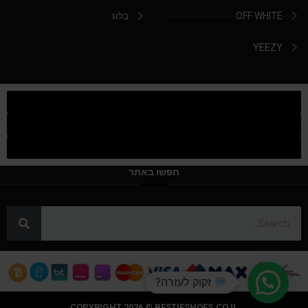
OFF WHITE
בלוג
YEEZY
חפשו באתר
זקוק לעזרה?
COPYRIGHT 2026 © BESTIESHOES.CO.IL