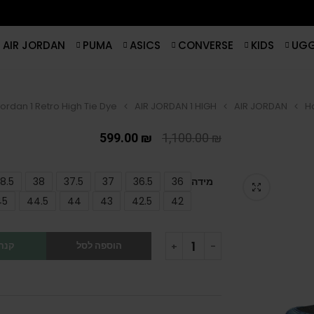
AIR JORDAN
PUMA
ASICS
CONVERSE
KIDS
UG
Jordan 1 Retro High Tie Dye
AIR JORDAN 1 HIGH
AIR JORDAN
H
599.00
₪
1,100.00
₪
מידה
36
36.5
37
37.5
38
8.5
45
44.5
44
43
42.5
42
הוספה לסל
קנה 