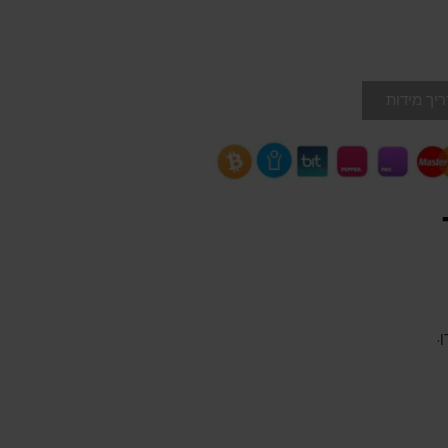
יך מידות
.