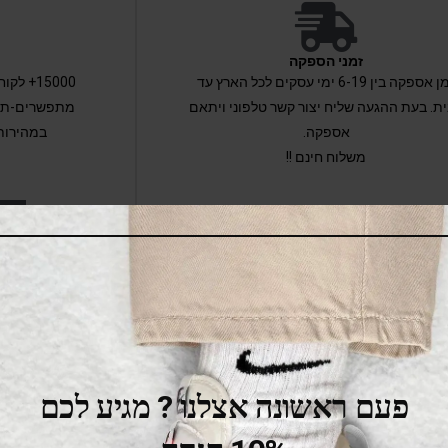
זמני הספקה
זמן אספקה בין 6-19 ימי עסקים לכל הארץ עד
15000+ 
ת. בעת ההגעה שליח יצור קשר טלפוני ויתאם
מתפשרים-תקב
אספקה.
במהירות
משלוח חינם !!
ל
ינו ברשתות החברתיות
פעם ראשונה אצלנו ? מגיע לכם