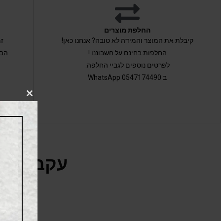
החלפת מוצרים
קיבלת את המוצר והמידה לא טובה? אנחנו כאן!
החלפות בחינם על חשבוננו !
הבי
לפרטים נוספים לגביי החלפה:
ב 0547174490 WhatsApp
CLOSE
THIS
MODULE
עקבו אחר