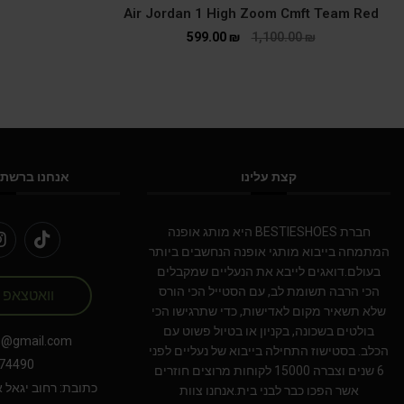
Air Jordan 1 High Zoom Cmft Team Red
599.00
₪
1,100.00
₪
קצת עלינו
אנחנו ברשתו
חברת BESTIESHOES היא מותג אופנה
המתמחה בייבוא מותגי אופנה הנחשבים ביותר
בעולם.דואגים לייבא את הנעליים שמקבלים
הכי הרבה תשומת לב, עם הסטייל הכי הורס
וואטצאפ
שלא תשאיר מקום לאדישות, כדי שתרגישו הכי
בולטים בשכונה, בקניון או בטיול פשוט עם
s@gmail.com
הכלב. בסטישוז התחילה בייבוא של נעליים לפני
74490
6 שנים וצברה 15000 לקוחות מרוצים חוזרים
כתובת: רחוב יגאל אלון 94 תל אב
אשר הפכו כבר לבני בית.אנחנו צוות