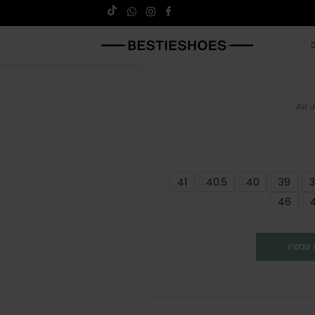
Air 
41
40.5
40
39
3
46
עכשיו