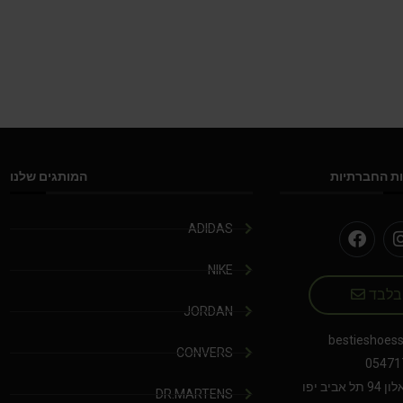
ת החברתיות
המותגים שלנו
ADIDAS
NIKE
 בלבד
JORDAN
bestieshoes
CONVERS
05471
יב יפו
DR.MARTENS