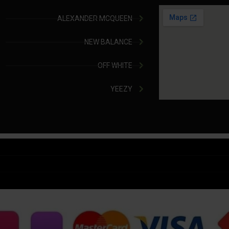
ALEXANDER MCQUEEN
NEW BALANCE
OFF WHITE
YEEZY