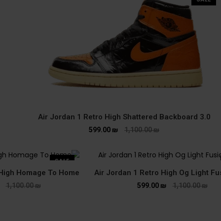
Air Jordan 1 Retro High Shattered Backboard 3.0
599.00
₪
1,100.00
₪
SALE
o High Homage To Home
Air Jordan 1 Retro High Og Light F
1,100.00
₪
599.00
₪
1,100.00
₪