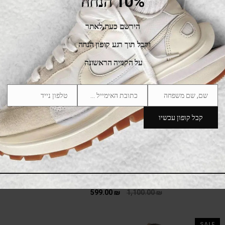
10% הנחה
הירשם כעת לאתר
וקבל תוך רגע קופון הנחה
SALE
על הקנייה הראשונה
שם, שם משפחה
כתובת האימייל שלך
טלפון נייד
Phone
Email
Name
Number
קבל קופון עכשיו
Air Jordan 1 Retro High Zoom Black Green
599.00
₪
1,100.00
₪
SALE