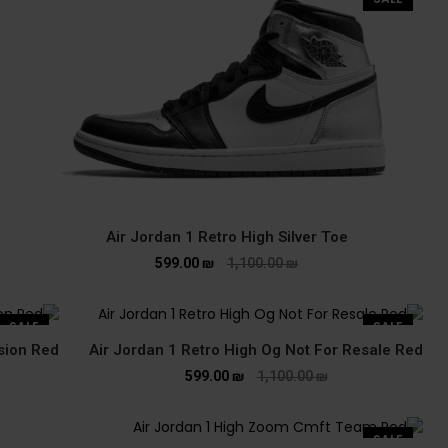
Air Jordan 1 Retro High Silver Toe
599.00
₪
1,100.00
₪
SALE
SALE
usion Red
Air Jordan 1 Retro High Og Not For Resale Red
599.00
₪
1,100.00
₪
SALE