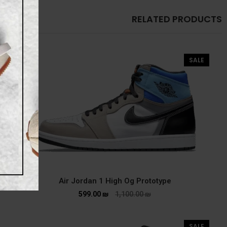
RELATED PRODUCTS
SALE
Air Jordan 1 High Og Prototype
599.00
₪
1,100.00
₪
SALE