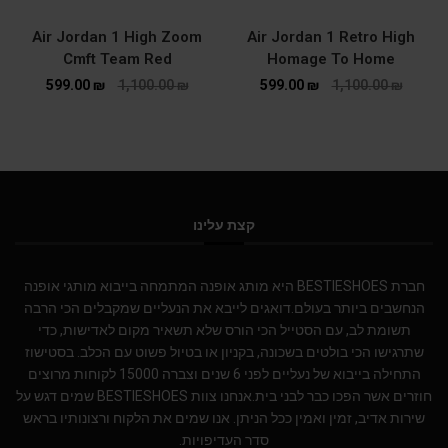
Air Jordan 1 High Zoom
Air Jordan 1 Retro High
Cmft Team Red
Homage To Home
599.00
₪
1,100.00
₪
599.00
₪
1,100.00
₪
קצת עלינו
חברת BESTIESHOES היא מותג אופנה המתמחה בייבוא מותגי אופנה
הנחשבים ביותר בעולם.דואגים לייבא את הנעליים שמקבלים הכי הרבה
תשומת לב, עם הסטייל הכי הורס שלא תשאיר מקום לאדישות, כדי
שתרגישו הכי בולטים בשכונה, בקניון או בטיול פשוט עם הכלב. בסטישוז
התחילה בייבוא של נעליים לפני 6 שנים וצברה 15000 לקוחות מרוצים
חוזרים אשר הפכו כבר לבני בית.אנחנו צוות BESTIESHOES שמים דגש על
שירות אדיב, זמין ואמין ככל הניתן. אנו שמים את הלקוח ורצונותיו בראש
סדר העדיפויות.