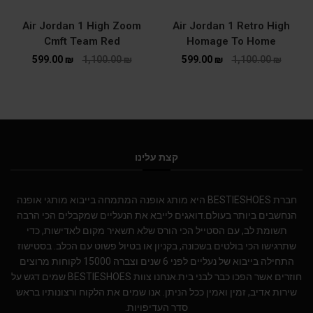
Air Jordan 1 High Zoom
Air Jordan 1 Retro High
Cmft Team Red
Homage To Home
599.00
₪
1,100.00
₪
599.00
₪
1,100.00
₪
קצת עלינו
חברת BESTIESHOES היא מותג אופנה המתמחה בייבוא מותגי אופנה
הנחשבים ביותר בעולם.דואגים לייבא את הנעליים שמקבלים הכי הרבה
תשומת לב, עם הסטייל הכי הורס שלא תשאיר מקום לאדישות, כדי
שתרגישו הכי בולטים בשכונה, בקניון או בטיול פשוט עם הכלב. בסטישוז
התחילה בייבוא של נעליים לפני 6 שנים וצברה 15000 לקוחות מרוצים
חוזרים אשר הפכו כבר לבני בית.אנחנו צוות BESTIESHOES שמים דגש על
שירות אדיב, זמין ואמין ככל הניתן. אנו שמים את הלקוח ורצונותיו בראש
סדר העדיפויות.