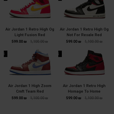
Air Jordan 1 Retro High Og
Air Jordan 1 Retro High Og
Light Fusion Red
Not For Resale Red
599.00
₪
1,100.00
₪
599.00
₪
1,100.00
₪
ALE
SALE
Air Jordan 1 High Zoom
Air Jordan 1 Retro High
Cmft Team Red
Homage To Home
599.00
₪
1,100.00
₪
599.00
₪
1,100.00
₪