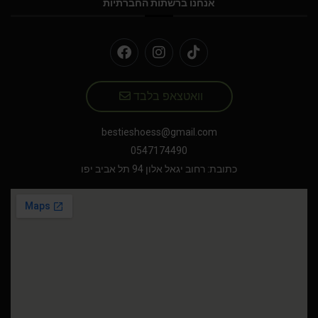
אנחנו ברשתות החברתיות
וואטצאפ בלבד
bestieshoess@gmail.com
0547174490
כתובת: רחוב יגאל אלון 94 תל אביב יפו