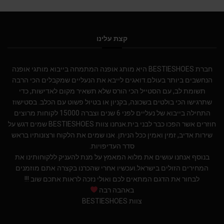
קצת עלינו
חברת BESTIESHOES היא מותג אופנה המתמחה בייבוא מותגי אופנה
הנחשבים ביותר בעולם.דואגים לייבא את הנעליים שמקבלים הכי הרבה
תשומת לב, עם הסטייל הכי הורס שלא תשאיר מקום לאדישות, כדי
שתרגישו הכי בולטים בשכונה, בקניון או בטיול פשוט עם הכלב. בסטישוז
התחילה בייבוא של נעליים לפני 6 שנים וצברה 15000 לקוחות מרוצים
חוזרים אשר הפכו כבר לבני בית.אנחנו צוות BESTIESHOES שמים דגש על
שירות אדיב, זמין ואמין ככל הניתן. אנו שמים את הלקוח ורצונותיו בראש
סדר העדיפויות.
בנוסף אנחנו עושים את מלוא המאמץ על מנת להעניק ללקוחותינו את
המחירים הזולים בישראל.ועכשיו אחרי שהכרנו בקצרה אתם מוזמנים
לבחור את הדגם המתאים לכם ואולי נזכה לראות אתכם שוב !!!
באהבה רבה
צוות BESTIESHOES