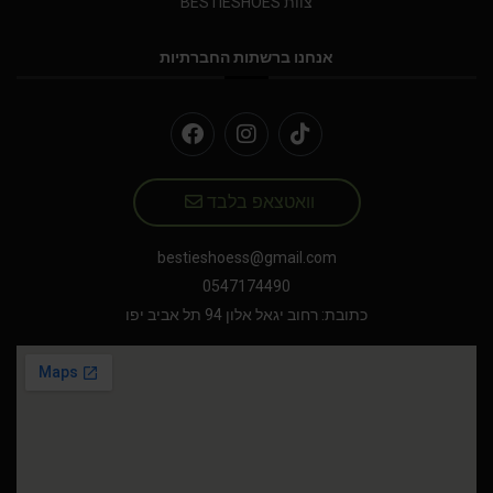
צוות BESTIESHOES
אנחנו ברשתות החברתיות
וואטצאפ בלבד
bestieshoess@gmail.com
0547174490
כתובת: רחוב יגאל אלון 94 תל אביב יפו