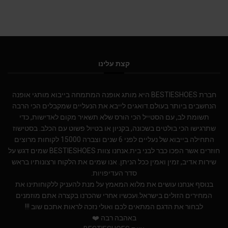
קצת עלינו
חברת BESTIESHOES היא מותג אופנה המתמחה בייבוא מותגי אופנה
הנחשבים ביותר בעולם.דואגים לייבא את הנעליים שמקבלים הכי הרבה
תשומת לב, עם הסטייל הכי הורס שלא תשאיר מקום לאדישות, כדי
שתרגישו הכי בולטים בשכונה, בקניון או בטיול פשוט עם הכלב. בסטישוז
התחילה בייבוא של נעליים לפני 6 שנים וצברה 15000 לקוחות מרוצים
חוזרים אשר הפכו כבר לבני בית.אנחנו צוות BESTIESHOES שמים דגש על
שירות אדיב, זמין ואמין ככל הניתן. אנו שמים את הלקוח ורצונותיו בראש
סדר העדיפויות.
בנוסף אנחנו עושים את מלוא המאמץ על מנת להעניק ללקוחותינו את
המחירים הזולים בישראל.ועכשיו אחרי שהכרנו בקצרה אתם מוזמנים
לבחור את הדגם המתאים לכם ואולי נזכה לראות אתכם שוב !!!
באהבה רבה ❤️