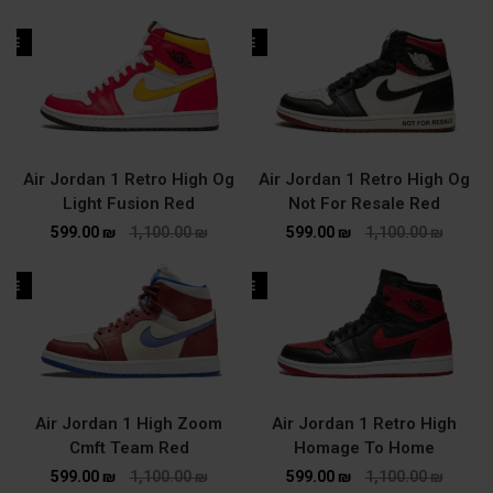
ALE
SALE
Air Jordan 1 Retro High Og
Air Jordan 1 Retro High Og
Light Fusion Red
Not For Resale Red
599.00
₪
1,100.00
₪
599.00
₪
1,100.00
₪
ALE
SALE
Air Jordan 1 High Zoom
Air Jordan 1 Retro High
Cmft Team Red
Homage To Home
599.00
₪
1,100.00
₪
599.00
₪
1,100.00
₪