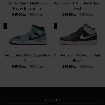
Air Jordan 1 Mid Black
Air Jordan 1 Mid Black Siren
Racer Blue White
Red
549.00
₪
950.00
₪
549.00
₪
950.00
₪
ALE
SALE
Air Jordan 1 Mid Aqua Blue
Air Jordan 1 Mid Arctic Pink
Tint
Black
549.00
₪
950.00
₪
549.00
₪
950.00
₪
קצת עלינו