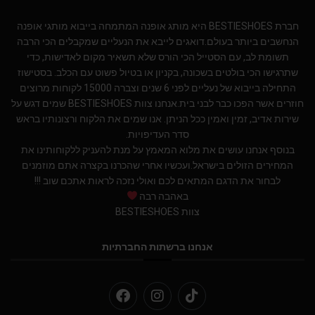
חברת BESTIESHOES היא מותג אופנה המתמחה בייבוא מותגי אופנה
הנחשבים ביותר בעולם.דואגים לייבא את הנעליים שמקבלים הכי הרבה
תשומת לב, עם הסטייל הכי הורס שלא תשאיר מקום לאדישות, כדי
שתרגישו הכי בולטים בשכונה, בקניון או בטיול פשוט עם הכלב. בסטישוז
התחילה בייבוא של נעליים לפני 6 שנים וצברה 15000 לקוחות מרוצים
חוזרים אשר הפכו כבר לבני בית.אנחנו צוות BESTIESHOES שמים דגש על
שירות אדיב, זמין ואמין ככל הניתן. אנו שמים את הלקוח ורצונותיו בראש
סדר העדיפויות.
בנוסף אנחנו עושים את מלוא המאמץ על מנת להעניק ללקוחותינו את
המחירים הזולים בישראל.ועכשיו אחרי שהכרנו בקצרה אתם מוזמנים
לבחור את הדגם המתאים לכם ואולי נזכה לראות אתכם שוב !!!
באהבה רבה
צוות BESTIESHOES
אנחנו ברשתות החברתיות