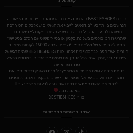
קצת עלינו
חברת BESTIESHOES היא מותג אופנה המתמחה בייבוא מותגי אופנה
הנחשבים ביותר בעולם.דואגים לייבא את הנעליים שמקבלים הכי הרבה
תשומת לב, עם הסטייל הכי הורס שלא תשאיר מקום לאדישות, כדי
שתרגישו הכי בולטים בשכונה, בקניון או בטיול פשוט עם הכלב. בסטישוז
התחילה בייבוא של נעליים לפני 6 שנים וצברה 15000 לקוחות מרוצים
חוזרים אשר הפכו כבר לבני בית.אנחנו צוות BESTIESHOES שמים דגש על
שירות אדיב, זמין ואמין ככל הניתן. אנו שמים את הלקוח ורצונותיו בראש
סדר העדיפויות.
בנוסף אנחנו עושים את מלוא המאמץ על מנת להעניק ללקוחותינו את
המחירים הזולים בישראל.ועכשיו אחרי שהכרנו בקצרה אתם מוזמנים
לבחור את הדגם המתאים לכם ואולי נזכה לראות אתכם שוב !!!
באהבה רבה
צוות BESTIESHOES
אנחנו ברשתות החברתיות