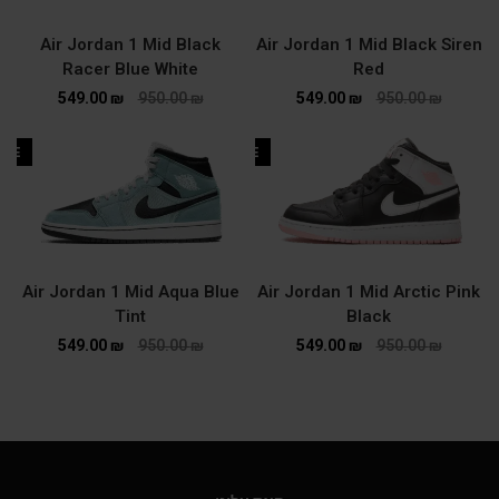
Air Jordan 1 Mid Black
Air Jordan 1 Mid Black Siren
Racer Blue White
Red
549.00
₪
950.00
₪
549.00
₪
950.00
₪
ALE
SALE
Air Jordan 1 Mid Aqua Blue
Air Jordan 1 Mid Arctic Pink
Tint
Black
549.00
₪
950.00
₪
549.00
₪
950.00
₪