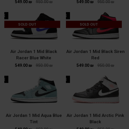
549.00
₪
950.00
₪
549.00
₪
950.00
₪
ALE
SALE
SOLD OUT
SOLD OUT
Air Jordan 1 Mid Black
Air Jordan 1 Mid Black Siren
Racer Blue White
Red
549.00
₪
950.00
₪
549.00
₪
950.00
₪
ALE
SALE
Air Jordan 1 Mid Aqua Blue
Air Jordan 1 Mid Arctic Pink
Tint
Black