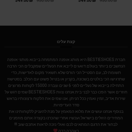
549.00
₪
950.00
₪
549.00
₪
950.00
₪
קצת עלינו
חברת BESTIESHOES היא מותג אופנה המתמחה בייבוא מותגי אופנה
הנחשבים ביותר בעולם.דואגים לייבא את הנעליים שמקבלים הכי הרבה
תשומת לב, עם הסטייל הכי הורס שלא תשאיר מקום לאדישות, כדי
שתרגישו הכי בולטים בשכונה, בקניון או בטיול פשוט עם הכלב. בסטישוז
התחילה בייבוא של נעליים לפני 6 שנים וצברה 15000 לקוחות מרוצים
חוזרים אשר הפכו כבר לבני בית.אנחנו צוות BESTIESHOES שמים דגש על
שירות אדיב, זמין ואמין ככל הניתן. אנו שמים את הלקוח ורצונותיו בראש
סדר העדיפויות.
בנוסף אנחנו עושים את מלוא המאמץ על מנת להעניק ללקוחותינו את
המחירים הזולים בישראל.ועכשיו אחרי שהכרנו בקצרה אתם מוזמנים
לבחור את הדגם המתאים לכם ואולי נזכה לראות אתכם שוב !!!
באהבה רבה