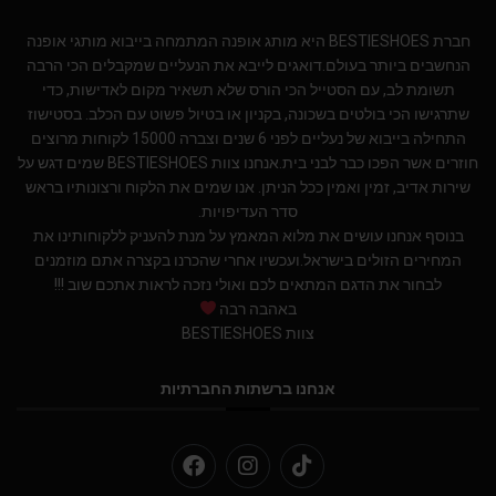
חברת BESTIESHOES היא מותג אופנה המתמחה בייבוא מותגי אופנה
הנחשבים ביותר בעולם.דואגים לייבא את הנעליים שמקבלים הכי הרבה
תשומת לב, עם הסטייל הכי הורס שלא תשאיר מקום לאדישות, כדי
שתרגישו הכי בולטים בשכונה, בקניון או בטיול פשוט עם הכלב. בסטישוז
התחילה בייבוא של נעליים לפני 6 שנים וצברה 15000 לקוחות מרוצים
חוזרים אשר הפכו כבר לבני בית.אנחנו צוות BESTIESHOES שמים דגש על
שירות אדיב, זמין ואמין ככל הניתן. אנו שמים את הלקוח ורצונותיו בראש
סדר העדיפויות.
בנוסף אנחנו עושים את מלוא המאמץ על מנת להעניק ללקוחותינו את
המחירים הזולים בישראל.ועכשיו אחרי שהכרנו בקצרה אתם מוזמנים
לבחור את הדגם המתאים לכם ואולי נזכה לראות אתכם שוב !!!
באהבה רבה
צוות BESTIESHOES
אנחנו ברשתות החברתיות