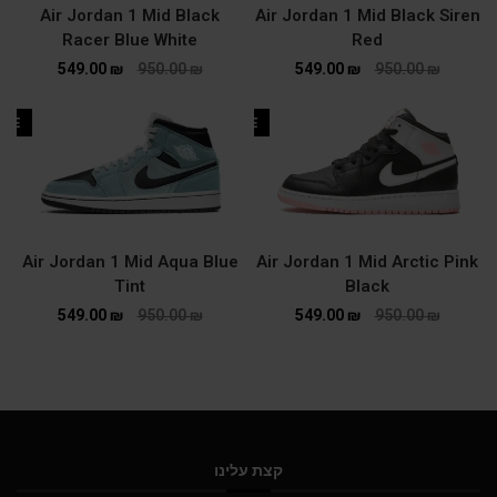
Air Jordan 1 Mid Black
Air Jordan 1 Mid Black Siren
Racer Blue White
Red
549.00
₪
950.00
₪
549.00
₪
950.00
₪
ALE
SALE
Air Jordan 1 Mid Aqua Blue
Air Jordan 1 Mid Arctic Pink
Tint
Black
549.00
₪
950.00
₪
549.00
₪
950.00
₪
קצת עלינו