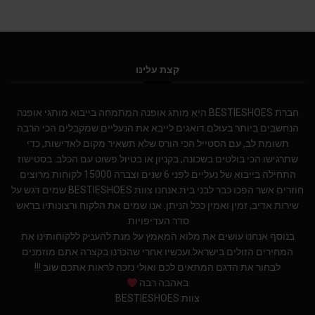
קצת עלינו
חברת BESTIESHOES היא מותג אופנה המתמחה בייבוא מותגי אופנה
הנחשבים ביותר בעולם.דואגים לייבא את הנעליים שמקבלים הכי הרבה
תשומת לב, עם הסטייל הכי הורס שלא תשאיר מקום לאדישות, כדי
שתרגישו הכי בולטים בשכונה, בקניון או בטיול פשוט עם הכלב. בסטישוז
התחילה בייבוא של נעליים לפני 6 שנים וצברה 15000 לקוחות מרוצים
חוזרים אשר הפכו כבר לבני בית.אנחנו צוות BESTIESHOES שמים דגש על
שירות אדיב, זמין ואמין ככל הניתן. אנו שמים את הלקוח ורצונותיו בראש
סדר העדיפויות.
בנוסף אנחנו עושים את מלוא המאמץ על מנת להעניק ללקוחותינו את
המחירים הזולים בישראל.ועכשיו אחרי שהכרנו בקצרה אתם מוזמנים
לבחור את הדגם המתאים לכם ואולי נזכה לראות אתכם שוב !!!
באהבה רבה
צוות BESTIESHOES