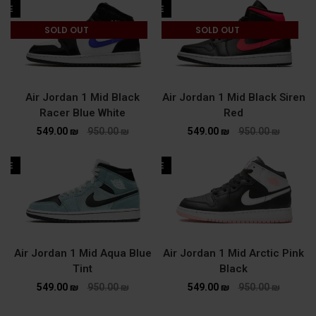
ALE
SALE
SOLD OUT
SOLD OUT
Air Jordan 1 Mid Black
Air Jordan 1 Mid Black Siren
Racer Blue White
Red
549.00
₪
950.00
₪
549.00
₪
950.00
₪
ALE
SALE
Air Jordan 1 Mid Aqua Blue
Air Jordan 1 Mid Arctic Pink
Tint
Black
549.00
₪
950.00
₪
549.00
₪
950.00
₪