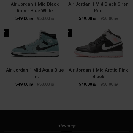
Air Jordan 1 Mid Black
Air Jordan 1 Mid Black Siren
Racer Blue White
Red
549.00
₪
950.00
₪
549.00
₪
950.00
₪
ALE
SALE
Air Jordan 1 Mid Aqua Blue
Air Jordan 1 Mid Arctic Pink
Tint
Black
549.00
₪
950.00
₪
549.00
₪
950.00
₪
קצת עלינו