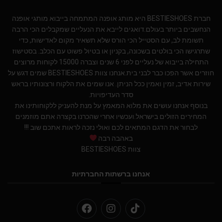
חברת BESTIESHOES היא מותג אופנה המתמחה בייבוא מותגי אופנה
הנחשבים ביותר בעולם.דואגים לייבא את הנעליים שמקבלים הכי הרבה
תשומת לב, עם הסטייל הכי הורס שלא תשאיר מקום לאדישות, כדי
שתרגישו הכי בולטים בשכונה, בקניון או בטיול פשוט עם הכלב. בסטישוז
התחילה בייבוא של נעליים לפני 6 שנים וצברה 15000 לקוחות מרוצים
חוזרים אשר הפכו כבר לבני בית.אנחנו צוות BESTIESHOES שמים דגש על
שירות אדיב, זמין ואמין ככל הניתן. אנו שמים את הלקוח ורצונותיו בראש
סדר העדיפויות.
בנוסף אנחנו עושים את מלוא המאמץ על מנת להעניק ללקוחותינו את
המחירים הזולים בישראל.ועכשיו אחרי שהכרנו בקצרה אתם מוזמנים
לבחור את הדגם המתאים לכם ואולי נזכה לראות אתכם שוב !!!
באהבה רבה
צוות BESTIESHOES
אנחנו ברשתות החברתיות