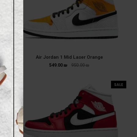
Air Jordan 1 Mid Laser Orange
549.00
₪
950.00
₪
SALE