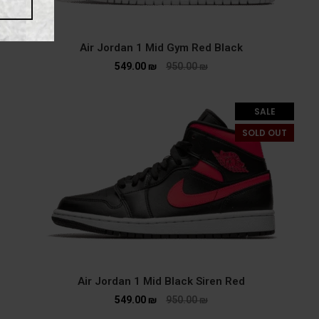
Air Jordan 1 Mid Gym Red Black
549.00
₪
950.00
₪
SALE
SOLD OUT
Air Jordan 1 Mid Black Siren Red
549.00
₪
950.00
₪