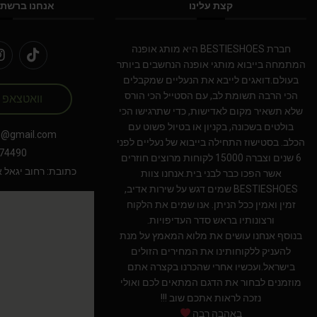
קצת עלינו
אנחנו ברשתו
חברת BESTIESHOES היא מותג אופנה
המתמחה בייבוא מותגי אופנה הנחשבים ביותר
בעולם.דואגים לייבא את הנעליים שמקבלים
הכי הרבה תשומת לב, עם הסטייל הכי הורס
וואטצאפ
שלא תשאיר מקום לאדישות, כדי שתרגישו הכי
בולטים בשכונה, בקניון או בטיול פשוט עם
s@gmail.com
הכלב. בסטישוז התחילה בייבוא של נעליים לפני
74490
6 שנים וצברה 15000 לקוחות מרוצים חוזרים
כתובת: רחוב יגאל אלון 94 תל אב
אשר הפכו כבר לבני בית.אנחנו צוות
BESTIESHOES שמים דגש על שירות אדיב,
זמין ואמין ככל הניתן. אנו שמים את הלקוח
ורצונותיו בראש סדר העדיפויות.
בנוסף אנחנו עושים את מלוא המאמץ על מנת
להעניק ללקוחותינו את המחירים הזולים
בישראל.ועכשיו אחרי שהכרנו בקצרה אתם
מוזמנים לבחור את הדגם המתאים לכם ואולי
נזכה לראות אתכם שוב !!!
באהבה רבה