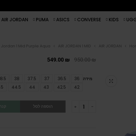
AIR JORDAN
PUMA
ASICS
CONVERSE
KIDS
UG
r Jordan 1 Mid Purple Aqua
AIR JORDAN 1 MID
AIR JORDAN
Ho
549.00
₪
950.00
₪
מידה
36
36.5
37
37.5
38
8.5
45
44.5
44
43
42.5
42
הוספה לסל
קנה 