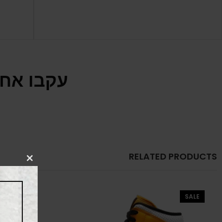
עקבו אחר
RELATED PRODUCTS
CLOSE
THIS
MODULE
SALE