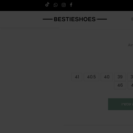
Ai
41
40.5
40
39
3
46
עכשיו