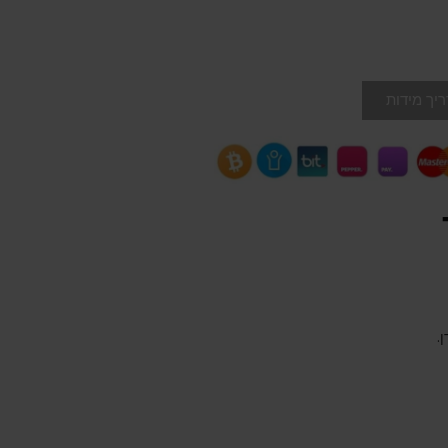
יך מידות
.