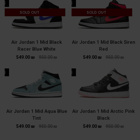
ALE
SALE
SOLD OUT
SOLD OUT
Air Jordan 1 Mid Black
Air Jordan 1 Mid Black Siren
Racer Blue White
Red
549.00
₪
950.00
₪
549.00
₪
950.00
₪
ALE
SALE
Air Jordan 1 Mid Aqua Blue
Air Jordan 1 Mid Arctic Pink
Tint
Black
549.00
₪
950.00
₪
549.00
₪
950.00
₪