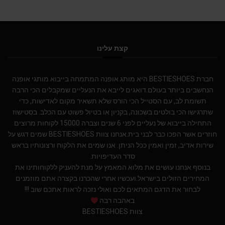
קצת עלינו
חברת BESTIESHOES היא מותג אופנה המתמחה בייבוא מותגי אופנה
הנחשבים ביותר בעולם.דואגים לייבא את הנעליים שמקבלים הכי הרבה
תשומת לב, עם הסטייל הכי הורס שלא תשאיר מקום לאדישות, כדי
שתרגישו הכי בולטים בשכונה, בקניון או בטיול פשוט עם הכלב. בסטישוז
התחילה בייבוא של נעליים לפני 6 שנים וצברה 15000 לקוחות מרוצים
חוזרים אשר הפכו כבר לבני בית.אנחנו צוות BESTIESHOES שמים דגש על
שירות אדיב, זמין ואמין ככל הניתן. אנו שמים את הלקוח ורצונותיו בראש
סדר העדיפויות.
בנוסף אנחנו עושים את מלוא המאמץ על מנת להעניק ללקוחותינו את
המחירים הזולים בישראל.ועכשיו אחרי שהכרנו בקצרה אתם מוזמנים
לבחור את הדגם המתאים לכם ואולי נזכה לראות אתכם שוב !!!
באהבה רבה
צוות BESTIESHOES