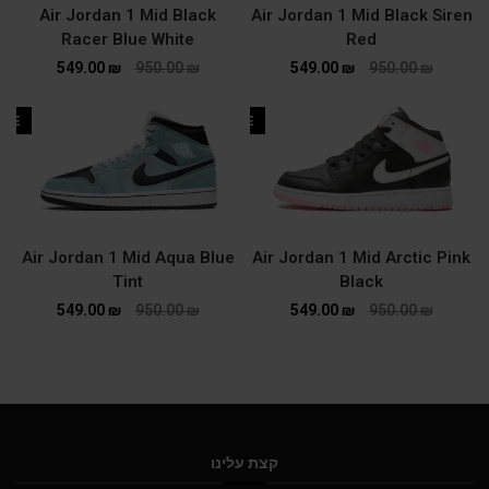
Air Jordan 1 Mid Black
Air Jordan 1 Mid Black Siren
Racer Blue White
Red
549.00
₪
950.00
₪
549.00
₪
950.00
₪
ALE
SALE
Air Jordan 1 Mid Aqua Blue
Air Jordan 1 Mid Arctic Pink
Tint
Black
549.00
₪
950.00
₪
549.00
₪
950.00
₪
קצת עלינו