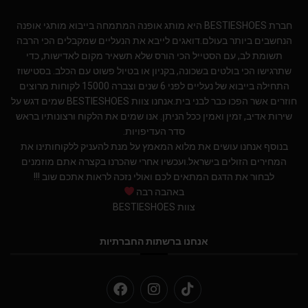
חברת BESTIESHOES היא מותג אופנה המתמחה בייבוא מותגי אופנה
הנחשבים ביותר בעולם.דואגים לייבא את הנעליים שמקבלים הכי הרבה
תשומת לב, עם הסטייל הכי הורס שלא תשאיר מקום לאדישות, כדי
שתרגישו הכי בולטים בשכונה, בקניון או בטיול פשוט עם הכלב. בסטישוז
התחילה בייבוא של נעליים לפני 6 שנים וצברה 15000 לקוחות מרוצים
חוזרים אשר הפכו כבר לבני בית.אנחנו צוות BESTIESHOES שמים דגש על
שירות אדיב, זמין ואמין ככל הניתן. אנו שמים את הלקוח ורצונותיו בראש
סדר העדיפויות.
בנוסף אנחנו עושים את מלוא המאמץ על מנת להעניק ללקוחותינו את
המחירים הזולים בישראל.ועכשיו אחרי שהכרנו בקצרה אתם מוזמנים
לבחור את הדגם המתאים לכם ואולי נזכה לראות אתכם שוב !!!
באהבה רבה
צוות BESTIESHOES
אנחנו ברשתות החברתיות