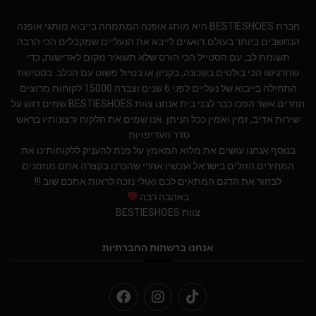
חברת BESTIESHOES היא מותג אופנה המתמחה בייבוא מותגי אופנה
הנחשבים ביותר בעולם.דואגים לייבא את הנעליים שמקבלים הכי הרבה
תשומת לב, עם הסטייל הכי הורס שלא תשאיר מקום לאדישות, כדי
שתרגישו הכי בולטים בשכונה, בקניון או בטיול פשוט עם הכלב. בסטישוז
התחילה בייבוא של נעליים לפני 6 שנים וצברה 15000 לקוחות מרוצים
חוזרים אשר הפכו כבר לבני בית.אנחנו צוות BESTIESHOES שמים דגש על
שירות אדיב, זמין ואמין ככל הניתן. אנו שמים את הלקוח ורצונותיו בראש
סדר העדיפויות.
בנוסף אנחנו עושים את מלוא המאמץ על מנת להעניק ללקוחותינו את
המחירים הזולים בישראל.ועכשיו אחרי שהכרנו בקצרה אתם מוזמנים
לבחור את הדגם המתאים לכם ואולי נזכה לראות אתכם שוב !!!
באהבה רבה
צוות BESTIESHOES
אנחנו ברשתות החברתיות