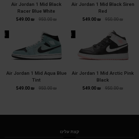
Air Jordan 1 Mid Black
Air Jordan 1 Mid Black Siren
Racer Blue White
Red
549.00
₪
950.00
₪
549.00
₪
950.00
₪
ALE
SALE
Air Jordan 1 Mid Aqua Blue
Air Jordan 1 Mid Arctic Pink
Tint
Black
549.00
₪
950.00
₪
549.00
₪
950.00
₪
קצת עלינו