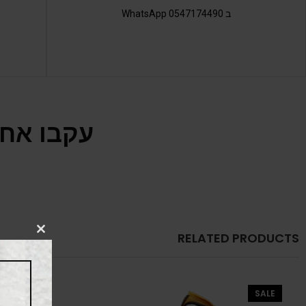
ב 0547174490 WhatsApp
עקבו אחר
RELATED PRODUCTS
CLOSE
THIS
MODULE
SALE