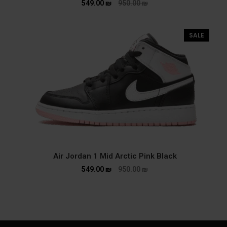
549.00
₪
950.00
₪
SALE
Air Jordan 1 Mid Arctic Pink Black
549.00
₪
950.00
₪