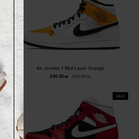
Air Jordan 1 Mid Laser Orange
549.00
₪
950.00
₪
SALE