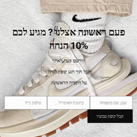
פעם ראשונה אצלנו ? מגיע לכם
10% הנחה
הירשם כעת לאתר
Air Jordan 1 Mid Incredible Hulk
וקבל תוך רגע קופון הנחה
549.00
₪
950.00
₪
על הקנייה הראשונה
SALE
שם, שם משפחה
כתובת האימייל שלך
טלפון נייד
Phone
Email
Name
Number
קבל קופון עכשיו