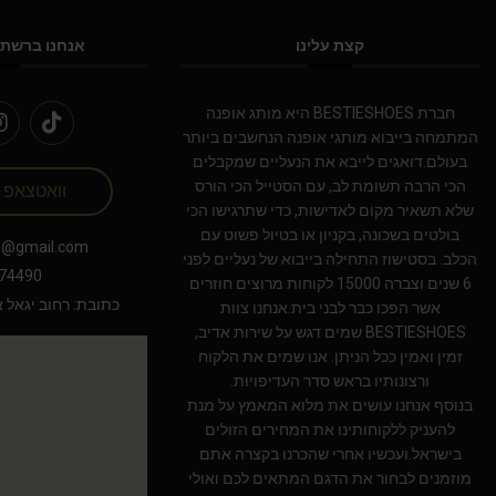
קצת עלינו
אנחנו ברשתו
חברת BESTIESHOES היא מותג אופנה
המתמחה בייבוא מותגי אופנה הנחשבים ביותר
בעולם.דואגים לייבא את הנעליים שמקבלים
הכי הרבה תשומת לב, עם הסטייל הכי הורס
וואטצאפ
שלא תשאיר מקום לאדישות, כדי שתרגישו הכי
בולטים בשכונה, בקניון או בטיול פשוט עם
s@gmail.com
הכלב. בסטישוז התחילה בייבוא של נעליים לפני
74490
6 שנים וצברה 15000 לקוחות מרוצים חוזרים
כתובת: רחוב יגאל אלון 94 תל אב
אשר הפכו כבר לבני בית.אנחנו צוות
BESTIESHOES שמים דגש על שירות אדיב,
זמין ואמין ככל הניתן. אנו שמים את הלקוח
ורצונותיו בראש סדר העדיפויות.
בנוסף אנחנו עושים את מלוא המאמץ על מנת
להעניק ללקוחותינו את המחירים הזולים
בישראל.ועכשיו אחרי שהכרנו בקצרה אתם
מוזמנים לבחור את הדגם המתאים לכם ואולי