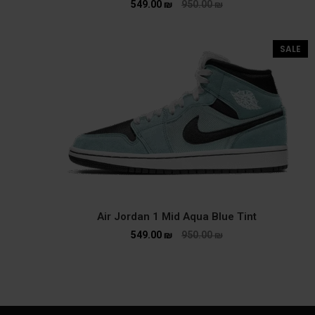
549.00
₪
950.00
₪
SALE
Air Jordan 1 Mid Aqua Blue Tint
549.00
₪
950.00
₪