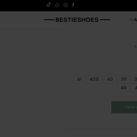
A
A
41
40.5
40
39
3
46
עכשיו