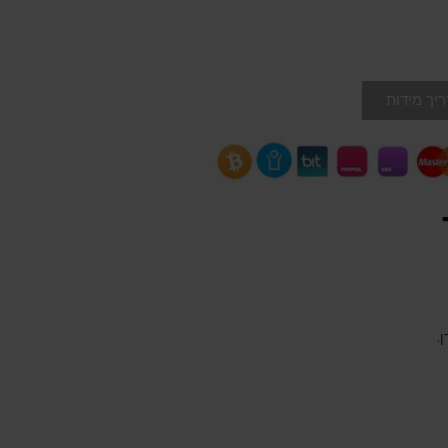
יך מידות
.