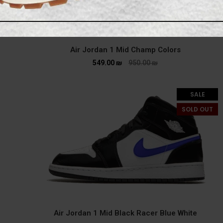
Air Jordan 1 Mid Champ Colors
549.00
₪
950.00
₪
SALE
SOLD OUT
Air Jordan 1 Mid Black Racer Blue White