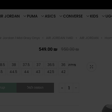
IR JORDAN
PUMA
ASICS
CONVERSE
KIDS
UG
ir Jordan 1 Mid Grey Onyx
AIR JORDAN 1 MID
AIR JORDAN
Ho
549.00
₪
950.00
₪
מידה
36
36.5
37
37.5
38
8.5
45
44.5
44
43
42.5
42
הוספה לסל
קנה 