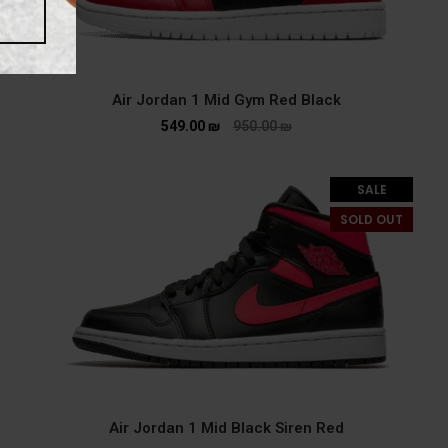
Air Jordan 1 Mid Gym Red Black
549.00
₪
950.00
₪
SALE
SOLD OUT
Air Jordan 1 Mid Black Siren Red