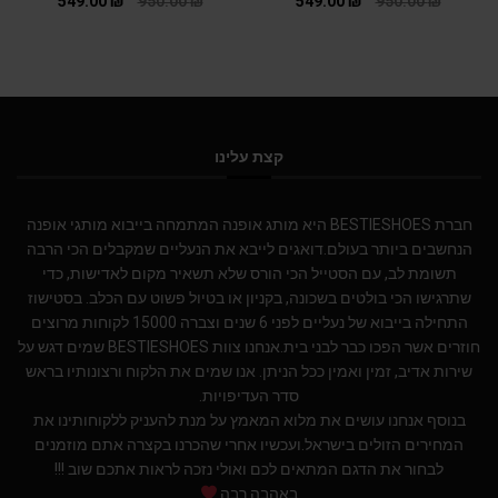
549.00
₪
950.00
₪
549.00
₪
950.00
₪
קצת עלינו
חברת BESTIESHOES היא מותג אופנה המתמחה בייבוא מותגי אופנה
הנחשבים ביותר בעולם.דואגים לייבא את הנעליים שמקבלים הכי הרבה
תשומת לב, עם הסטייל הכי הורס שלא תשאיר מקום לאדישות, כדי
שתרגישו הכי בולטים בשכונה, בקניון או בטיול פשוט עם הכלב. בסטישוז
התחילה בייבוא של נעליים לפני 6 שנים וצברה 15000 לקוחות מרוצים
חוזרים אשר הפכו כבר לבני בית.אנחנו צוות BESTIESHOES שמים דגש על
שירות אדיב, זמין ואמין ככל הניתן. אנו שמים את הלקוח ורצונותיו בראש
סדר העדיפויות.
בנוסף אנחנו עושים את מלוא המאמץ על מנת להעניק ללקוחותינו את
המחירים הזולים בישראל.ועכשיו אחרי שהכרנו בקצרה אתם מוזמנים
לבחור את הדגם המתאים לכם ואולי נזכה לראות אתכם שוב !!!
באהבה רבה