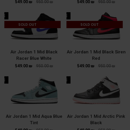
549.00
₪
950.00
₪
549.00
₪
950.00
₪
ALE
SALE
SOLD OUT
SOLD OUT
Air Jordan 1 Mid Black
Air Jordan 1 Mid Black Siren
Racer Blue White
Red
549.00
₪
950.00
₪
549.00
₪
950.00
₪
ALE
SALE
Air Jordan 1 Mid Aqua Blue
Air Jordan 1 Mid Arctic Pink
Tint
Black