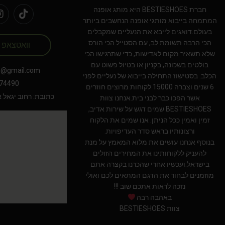
חברת BESTIESHOES היא מותג אופנה
המתמחה בייבוא מותגי אופנה הנחשבים ביותר
בעולם.דואגים לייבא את הנעליים שמקבלים
הכי הרבה תשומת לב, עם הסטייל הכי הורס
וואטצאפ
שלא תשאיר מקום לאדישות, כדי שתרגישו הכי
בולטים בשכונה, בקניון או בטיול פשוט עם
s@gmail.com
הכלב. בסטישוז התחילה בייבוא של נעליים לפני
74490
6 שנים וצברה 15000 לקוחות מרוצים חוזרים
כתובת: רחוב יגאל אלון 94 תל אב
אשר הפכו כבר לבני בית.אנחנו צוות
BESTIESHOES שמים דגש על שירות אדיב,
זמין ואמין ככל הניתן. אנו שמים את הלקוח
ורצונותיו בראש סדר העדיפויות.
בנוסף אנחנו עושים את מלוא המאמץ על מנת
להעניק ללקוחותינו את המחירים הזולים
בישראל.ועכשיו אחרי שהכרנו בקצרה אתם
מוזמנים לבחור את הדגם המתאים לכם ואולי
נזכה לראות אתכם שוב !!!
באהבה רבה
צוות BESTIESHOES