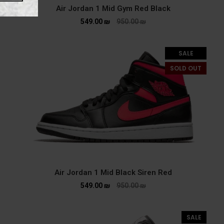
Air Jordan 1 Mid Gym Red Black
549.00
₪
950.00
₪
SALE
SOLD OUT
Air Jordan 1 Mid Black Siren Red
549.00
₪
950.00
₪
SALE