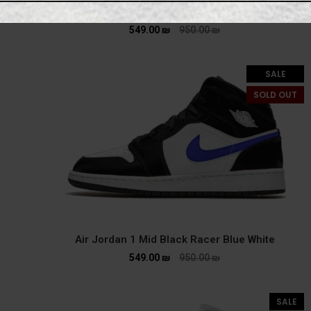
Air Jordan 1 Mid Champ Colors
549.00
₪
950.00
₪
SALE
SOLD OUT
Air Jordan 1 Mid Black Racer Blue White
549.00
₪
950.00
₪
SALE