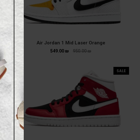
Air Jordan 1 Mid Laser Orange
549.00
₪
950.00
₪
SALE