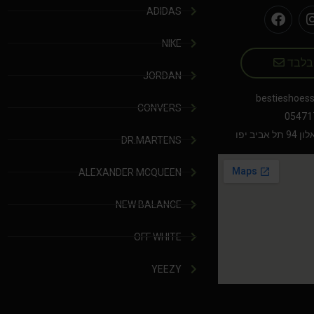
ADIDAS
NIKE
 בלבד
JORDAN
bestieshoes
CONVERS
05471
יב יפו
DR.MARTENS
ALEXANDER MCQUEEN
NEW BALANCE
OFF WHITE
YEEZY