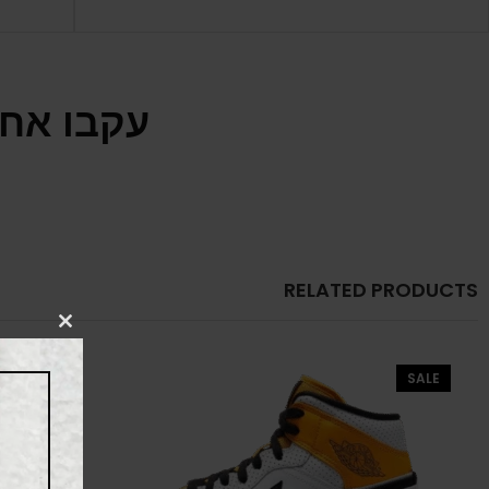
עקבו אחר
RELATED PRODUCTS
CLOSE
THIS
MODULE
SALE