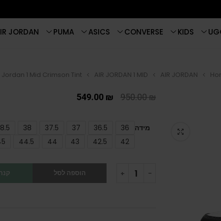
IR JORDAN
PUMA
ASICS
CONVERSE
KIDS
UG
r Jordan 1 Mid Crimson Tint
AIR JORDAN 1 MID
AIR JORDAN
Ho
549.00
₪
950.00
₪
מידה
36
36.5
37
37.5
38
8.5
45
44.5
44
43
42.5
42
הוספה לסל
קנה 