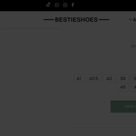
A
Ai
41
40.5
40
39
3
46
עכשיו