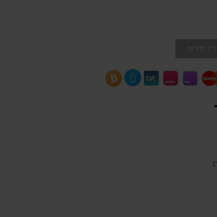
יך מידות
.