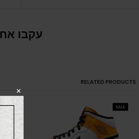
עקבו אחר
RELATED PRODUCTS
CLOSE
THIS
MODULE
SALE