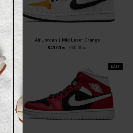
Air Jordan 1 Mid Laser Orange
549.00
₪
950.00
₪
SALE