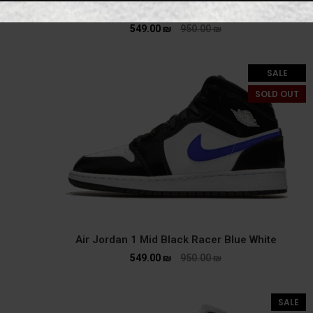
Air Jordan 1 Mid Champ Colors
549.00
₪
950.00
₪
SALE
SOLD OUT
Air Jordan 1 Mid Black Racer Blue White
549.00
₪
950.00
₪
SALE