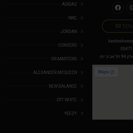
ADIDAS
NIKE
 בלבד
JORDAN
bestieshoes
CONVERS
05471
יב יפו
DR.MARTENS
ALEXANDER MCQUEEN
NEW BALANCE
OFF WHITE
YEEZY