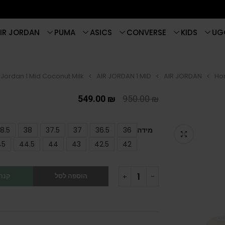
IR JORDAN
PUMA
ASICS
CONVERSE
KIDS
UG
r Jordan 1 Mid Coconut Milk
AIR JORDAN 1 MID
AIR JORDAN
Ho
549.00
₪
950.00
₪
מידה
36
36.5
37
37.5
38
8.5
45
44.5
44
43
42.5
42
הוספה לסל
קנה 