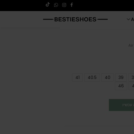
A
Ai
41
40.5
40
39
3
46
עכשיו