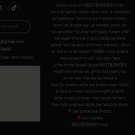
חברת BESTIESHOES היא מותג אופנה
המתמחה בייבוא מותגי אופנה הנחשבים ביותר
בעולם.דואגים לייבא את הנעליים שמקבלים
הכי הרבה תשומת לב, עם הסטייל הכי הורס
וואטצאפ
שלא תשאיר מקום לאדישות, כדי שתרגישו הכי
בולטים בשכונה, בקניון או בטיול פשוט עם
s@gmail.com
הכלב. בסטישוז התחילה בייבוא של נעליים לפני
74490
6 שנים וצברה 15000 לקוחות מרוצים חוזרים
כתובת: רחוב יגאל אלון 94 תל אב
אשר הפכו כבר לבני בית.אנחנו צוות
BESTIESHOES שמים דגש על שירות אדיב,
זמין ואמין ככל הניתן. אנו שמים את הלקוח
ורצונותיו בראש סדר העדיפויות.
בנוסף אנחנו עושים את מלוא המאמץ על מנת
להעניק ללקוחותינו את המחירים הזולים
בישראל.ועכשיו אחרי שהכרנו בקצרה אתם
מוזמנים לבחור את הדגם המתאים לכם ואולי
נזכה לראות אתכם שוב !!!
באהבה רבה
צוות BESTIESHOES