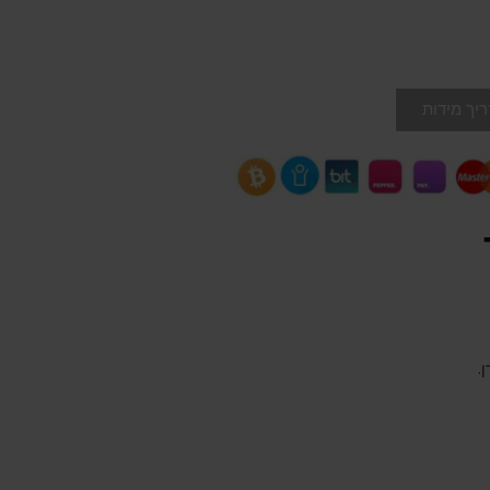
יך מידות
.