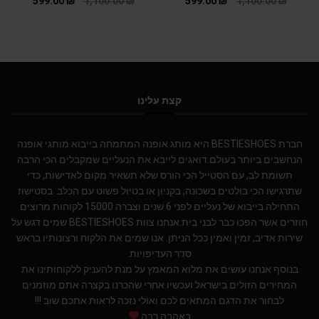
599.00
₪
1,100.00
₪
599.00
₪
1,100.00
₪
קצת עלינו
חברת BESTIESHOES היא מותג אופנה המתמחה בייבוא מותגי אופנה
הנחשבים ביותר בעולם.דואגים לייבא את הנעליים שמקבלים הכי הרבה
תשומת לב, עם הסטייל הכי הורס שלא תשאיר מקום לאדישות, כדי
שתרגישו הכי בולטים בשכונה, בקניון או בטיול פשוט עם הכלב. בסטישוז
התחילה בייבוא של נעליים לפני 6 שנים וצברה 15000 לקוחות מרוצים
חוזרים אשר הפכו כבר לבני בית.אנחנו צוות BESTIESHOES שמים דגש על
שירות אדיב, זמין ואמין ככל הניתן. אנו שמים את הלקוח ורצונותיו בראש
סדר העדיפויות.
בנוסף אנחנו עושים את מלוא המאמץ על מנת להעניק ללקוחותינו את
המחירים הזולים בישראל.ועכשיו אחרי שהכרנו בקצרה אתם מוזמנים
לבחור את הדגם המתאים לכם ואולי נזכה לראות אתכם שוב !!!
באהבה רבה