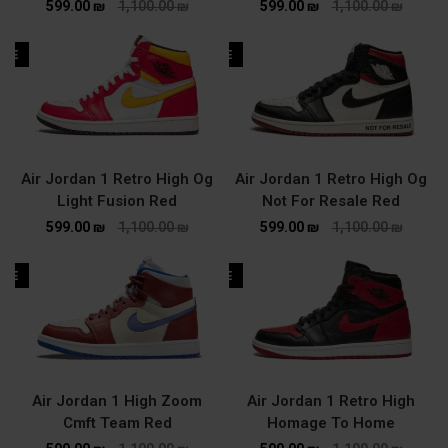
599.00
₪
1,100.00
₪
599.00
₪
1,100.00
₪
ALE
SALE
Air Jordan 1 Retro High Og
Air Jordan 1 Retro High Og
Light Fusion Red
Not For Resale Red
599.00
₪
1,100.00
₪
599.00
₪
1,100.00
₪
ALE
SALE
Air Jordan 1 High Zoom
Air Jordan 1 Retro High
Cmft Team Red
Homage To Home