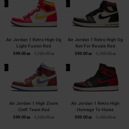
ALE
SALE
Air Jordan 1 Retro High Og
Air Jordan 1 Retro High Og
Light Fusion Red
Not For Resale Red
599.00
₪
1,100.00
₪
599.00
₪
1,100.00
₪
ALE
SALE
Air Jordan 1 High Zoom
Air Jordan 1 Retro High
Cmft Team Red
Homage To Home
599.00
₪
1,100.00
₪
599.00
₪
1,100.00
₪