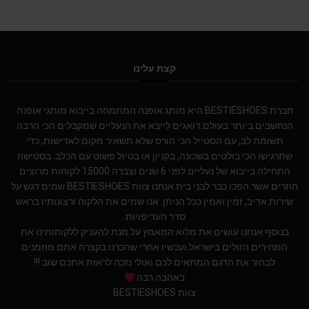
קצת עלינו
חברת BESTIESHOES היא מותג אופנה המתמחה בייבוא מותגי אופנה
הנחשבים ביותר בעולם.דואגים לייבא את הנעליים שמקבלים הכי הרבה
תשומת לב, עם הסטייל הכי הורס שלא תשאיר מקום לאדישות, כדי
שתרגישו הכי בולטים בשכונה, בקניון או בטיול פשוט עם הכלב. בסטישוז
התחילה בייבוא של נעליים לפני 6 שנים וצברה 15000 לקוחות מרוצים
חוזרים אשר הפכו כבר לבני בית.אנחנו צוות BESTIESHOES שמים דגש על
שירות אדיב, זמין ואמין ככל הניתן. אנו שמים את הלקוח ורצונותיו בראש
סדר העדיפויות.
בנוסף אנחנו עושים את מלוא המאמץ על מנת להעניק ללקוחותינו את
המחירים הזולים בישראל.ועכשיו אחרי שהכרנו בקצרה אתם מוזמנים
לבחור את הדגם המתאים לכם ואולי נזכה לראות אתכם שוב !!!
באהבה רבה
צוות BESTIESHOES