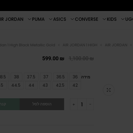
IR JORDAN
PUMA
ASICS
CONVERSE
KIDS
UG
dan 1 High Black Metallic Gold
AIR JORDAN 1 HIGH
AIR JORDAN
599.00
₪
1,100.00
₪
מידה
36
36.5
37
37.5
38
8.5
45
44.5
44
43
42.5
42
הוספה לסל
קנה 