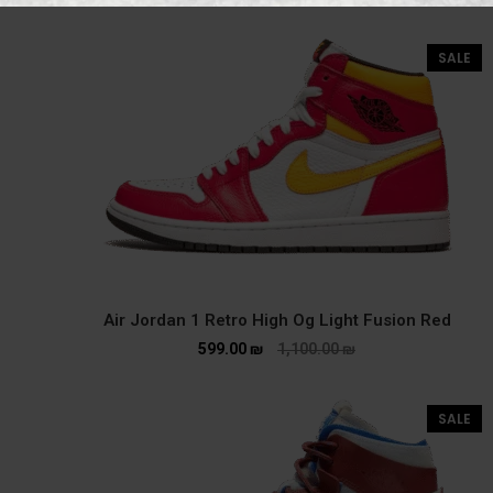
SALE
Air Jordan 1 Retro High Og Light Fusion Red
599.00
₪
1,100.00
₪
SALE