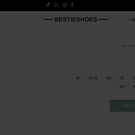
A
Air Jor
41
40.5
40
39
3
46
עכשיו