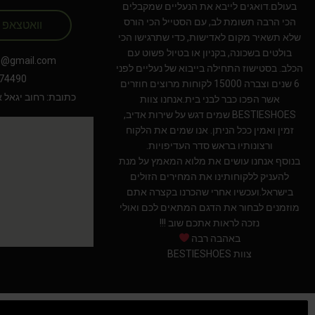
בעולם.דואגים לייבא את הנעליים שמקבלים
הכי הרבה תשומת לב, עם הסטייל הכי הורס
וואטצאפ
שלא תשאיר מקום לאדישות, כדי שתרגישו הכי
בולטים בשכונה, בקניון או בטיול פשוט עם
s@gmail.com
הכלב. בסטישוז התחילה בייבוא של נעליים לפני
74490
6 שנים וצברה 15000 לקוחות מרוצים חוזרים
כתובת: רחוב יגאל אלון 94 תל אב
אשר הפכו כבר לבני בית.אנחנו צוות
BESTIESHOES שמים דגש על שירות אדיב,
זמין ואמין ככל הניתן. אנו שמים את הלקוח
ורצונותיו בראש סדר העדיפויות.
בנוסף אנחנו עושים את מלוא המאמץ על מנת
להעניק ללקוחותינו את המחירים הזולים
בישראל.ועכשיו אחרי שהכרנו בקצרה אתם
מוזמנים לבחור את הדגם המתאים לכם ואולי
נזכה לראות אתכם שוב !!!
באהבה רבה
צוות BESTIESHOES