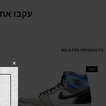
עקבו אחר
RELATED PRODUCTS
CLOSE
SALE
THIS
MODULE