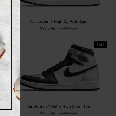
Air Jordan 1 High Og Prototype
599.00
₪
1,100.00
₪
SALE
Air Jordan 1 Retro High Silver Toe
599.00
₪
1,100.00
₪