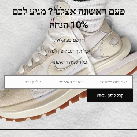
פעם ראשונה אצלנו ? מגיע לכם
10% הנחה
Air Jordan 1 Retro High Zoom Black Green
599.00
₪
1,100.00
₪
הירשם כעת לאתר
וקבל תוך רגע קופון הנחה
SALE
על הקנייה הראשונה
שם, שם משפחה
כתובת האימייל שלך
טלפון נייד
Phone
Email
Name
Number
קבל קופון עכשיו
Air Jordan 1 Retro High Shattered Backboard 3.0
599.00
₪
1,100.00
₪