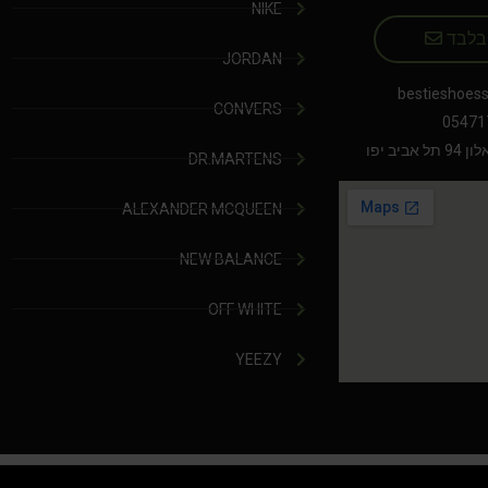
NIKE
 בלבד
JORDAN
bestieshoes
CONVERS
05471
יב יפו
DR.MARTENS
ALEXANDER MCQUEEN
NEW BALANCE
OFF WHITE
YEEZY