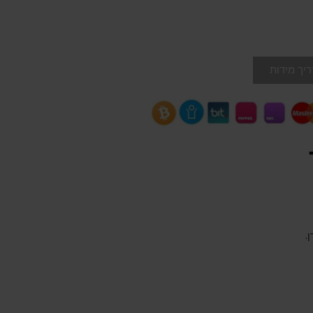
יך מידות
.