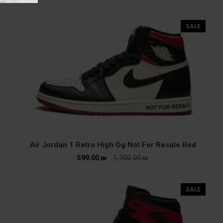
SALE
Air Jordan 1 Retro High Og Not For Resale Red
599.00
₪
1,100.00
₪
SALE