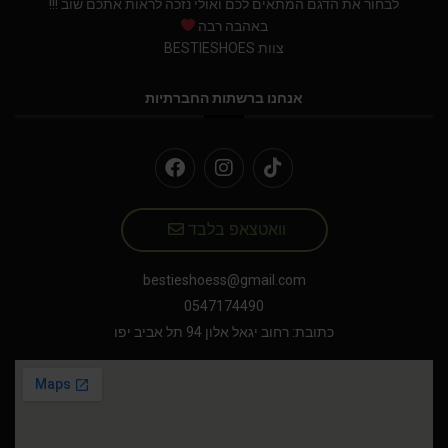
לבחור את הדגם המתאים לכם ואולי נזכה לראות אתכם שוב !!!
באהבה רבה
צוות BESTIESHOES
אנחנו ברשתות החברתיות
וואטצאפ בלבד
bestieshoess@gmail.com
0547174490
כתובת: רחוב יגאל אלון 94 תל אביב יפו