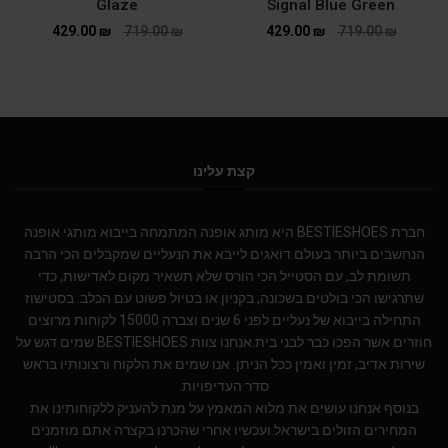
Glaze
Signal Blue Green
429.00
₪
719.00
₪
429.00
₪
719.00
₪
קצת עלינו
חברת BESTIESHOES היא מותג אופנה המתמחה בייבוא מותגי אופנה
הנחשבים ביותר בעולם.דואגים לייבא את הנעליים שמקבלים הכי הרבה
תשומת לב, עם הסטייל הכי הורס שלא תשאיר מקום לאדישות, כדי
שתרגישו הכי בולטים בשכונה, בקניון או בטיול פשוט עם הכלב. בסטישוז
התחילה בייבוא של נעליים לפני 6 שנים וצברה 15000 לקוחות מרוצים
חוזרים אשר הפכו כבר לבני בית.אנחנו צוות BESTIESHOES שמים דגש על
שירות אדיב, זמין ואמין ככל הניתן. אנו שמים את הלקוח ורצונותיו בראש
סדר העדיפויות.
בנוסף אנחנו עושים את מלוא המאמץ על מנת להעניק ללקוחותינו את
המחירים הזולים בישראל.ועכשיו אחרי שהכרנו בקצרה אתם מוזמנים