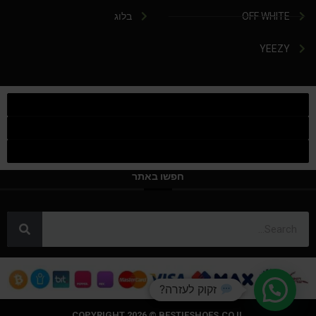
OFF WHITE
בלוג
YEEZY
חפשו באתר
זקוק לעזרה?
COPYRIGHT 2026 © BESTIESHOES.CO.IL