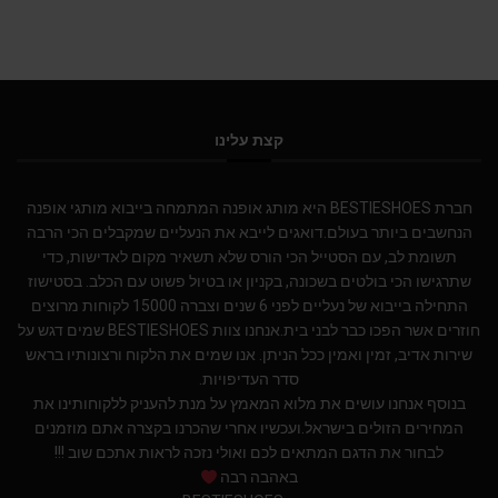
קצת עלינו
חברת BESTIESHOES היא מותג אופנה המתמחה בייבוא מותגי אופנה
הנחשבים ביותר בעולם.דואגים לייבא את הנעליים שמקבלים הכי הרבה
תשומת לב, עם הסטייל הכי הורס שלא תשאיר מקום לאדישות, כדי
שתרגישו הכי בולטים בשכונה, בקניון או בטיול פשוט עם הכלב. בסטישוז
התחילה בייבוא של נעליים לפני 6 שנים וצברה 15000 לקוחות מרוצים
חוזרים אשר הפכו כבר לבני בית.אנחנו צוות BESTIESHOES שמים דגש על
שירות אדיב, זמין ואמין ככל הניתן. אנו שמים את הלקוח ורצונותיו בראש
סדר העדיפויות.
בנוסף אנחנו עושים את מלוא המאמץ על מנת להעניק ללקוחותינו את
המחירים הזולים בישראל.ועכשיו אחרי שהכרנו בקצרה אתם מוזמנים
לבחור את הדגם המתאים לכם ואולי נזכה לראות אתכם שוב !!!
באהבה רבה