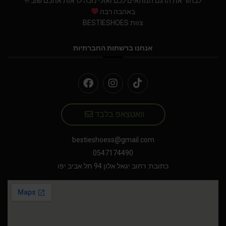
לבחור את הדגם המתאים לכם ואולי נזכה לראות אתכם שוב !!!
באהבה רבה
צוות BESTIESHOES
אנחנו ברשתות החברתיות
וואטצאפ בלבד
bestieshoess@gmail.com
0547174490
כתובת: רחוב יגאל אלון 94 תל אביב יפו