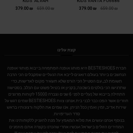
KIDS ‘ALVAH’
KIDS VANTA FU6686
379.00
₪
659.00
₪
379.00
₪
659.00
₪
קצת עלינו
חברת BESTIESHOES היא מותג אופנה המתמחה בייבוא מותגי אופנה
הנחשבים ביותר בעולם.דואגים לייבא את הנעליים שמקבלים הכי הרבה
תשומת לב, עם הסטייל הכי הורס שלא תשאיר מקום לאדישות, כדי
שתרגישו הכי בולטים בשכונה, בקניון או בטיול פשוט עם הכלב. בסטישוז
התחילה בייבוא של נעליים לפני 6 שנים וצברה 15000 לקוחות מרוצים
חוזרים אשר הפכו כבר לבני בית.אנחנו צוות BESTIESHOES שמים דגש על
שירות אדיב, זמין ואמין ככל הניתן. אנו שמים את הלקוח ורצונותיו בראש
סדר העדיפויות.
בנוסף אנחנו עושים את מלוא המאמץ על מנת להעניק ללקוחותינו את
המחירים הזולים בישראל.ועכשיו אחרי שהכרנו בקצרה אתם מוזמנים