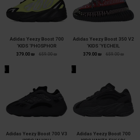
Adidas Yeezy Boost 700
Adidas Yeezy Boost 350 V2
KIDS ‘PHOSPHOR’
KIDS ‘YECHEIL’
379.00
₪
659.00
₪
379.00
₪
659.00
₪
ALE
SALE
Adidas Yeezy Boost 700 V3
Adidas Yeezy Boost 700