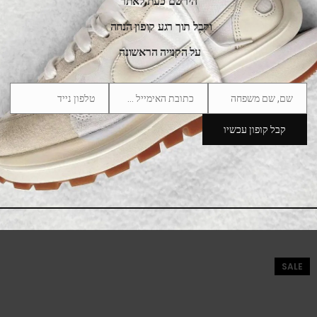
הירשם כעת לאתר
וקבל תוך רגע קופון הנחה
על הקנייה הראשונה
שם, שם משפחה
כתובת האימייל שלך
טלפון נייד
Phone
Email
Name
Number
קבל קופון עכשיו
Adidas Yeezy Boost 700 KIDS ORANGE FX3355
379.00
₪
659.00
₪
SALE