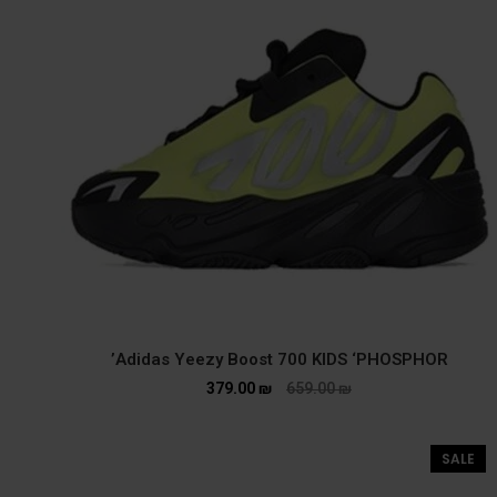
Adidas Yeezy Boost 700 KIDS ‘PHOSPHOR’
379.00
₪
659.00
₪
SALE