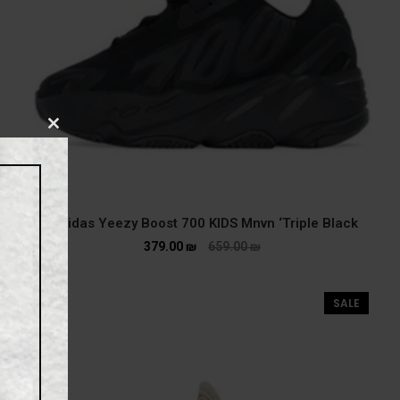
CLOSE
THIS
MODULE
Adidas Yeezy Boost 700 KIDS Mnvn ‘Triple Black’
379.00
₪
659.00
₪
SALE