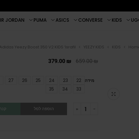
IR JORDAN
PUMA
ASICS
CONVERSE
KIDS
UG
Adidas Yeezy Boost 350 V2 KIDS ‘Israfil’
YEEZY KIDS
KIDS
Hom
379.00
₪
659.00
₪
מידה
22
23
24
25
26
27
35
34
33
הוספה לסל
קנה 