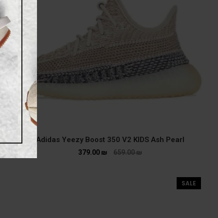
Adidas Yeezy Boost 350 V2 KIDS Ash Pearl
379.00
₪
659.00
₪
SALE