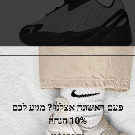
Adidas Yeezy Boost 700 KIDS Mnvn Bone’
379.00
₪
659.00
₪
SALE
פעם ראשונה אצלנו ? מגיע לכם
10% הנחה