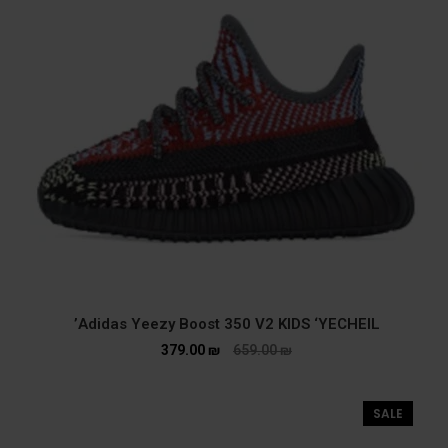
Adidas Yeezy Boost 350 V2 KIDS ‘YECHEIL’
379.00
₪
659.00
₪
SALE