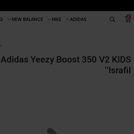
0
G
NEW BALANCE
NIKE
ADIDAS
e
Adidas Yeezy Boost 350 V2 KIDS
‘Israfil’