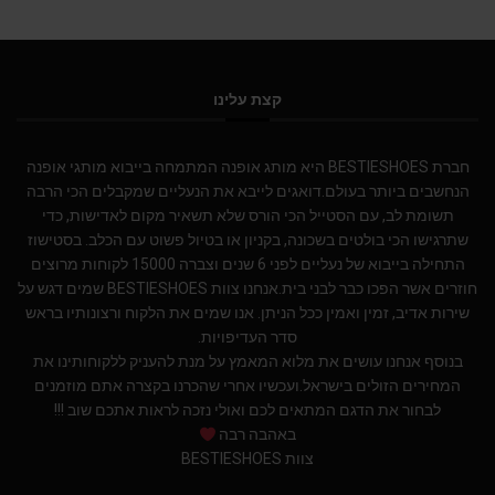
קצת עלינו
חברת BESTIESHOES היא מותג אופנה המתמחה בייבוא מותגי אופנה
הנחשבים ביותר בעולם.דואגים לייבא את הנעליים שמקבלים הכי הרבה
תשומת לב, עם הסטייל הכי הורס שלא תשאיר מקום לאדישות, כדי
שתרגישו הכי בולטים בשכונה, בקניון או בטיול פשוט עם הכלב. בסטישוז
התחילה בייבוא של נעליים לפני 6 שנים וצברה 15000 לקוחות מרוצים
חוזרים אשר הפכו כבר לבני בית.אנחנו צוות BESTIESHOES שמים דגש על
שירות אדיב, זמין ואמין ככל הניתן. אנו שמים את הלקוח ורצונותיו בראש
סדר העדיפויות.
בנוסף אנחנו עושים את מלוא המאמץ על מנת להעניק ללקוחותינו את
המחירים הזולים בישראל.ועכשיו אחרי שהכרנו בקצרה אתם מוזמנים
לבחור את הדגם המתאים לכם ואולי נזכה לראות אתכם שוב !!!
באהבה רבה
צוות BESTIESHOES