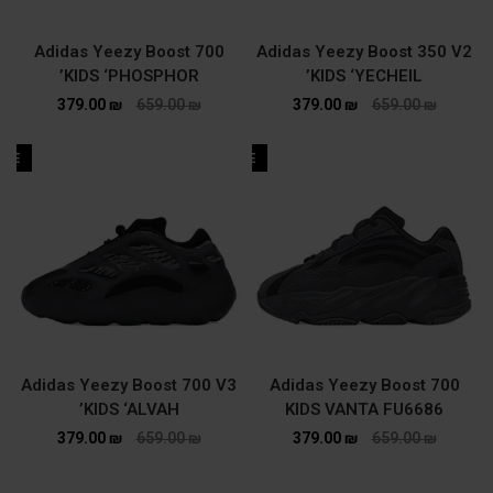
Adidas Yeezy Boost 700
Adidas Yeezy Boost 350 V2
KIDS ‘PHOSPHOR’
KIDS ‘YECHEIL’
379.00
₪
659.00
₪
379.00
₪
659.00
₪
ALE
SALE
Adidas Yeezy Boost 700 V3
Adidas Yeezy Boost 700
KIDS ‘ALVAH’
KIDS VANTA FU6686
379.00
₪
659.00
₪
379.00
₪
659.00
₪