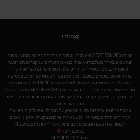
קצת עלינו
חברת BESTIESHOES היא מותג אופנה המתמחה בייבוא מותגי אופנה
הנחשבים ביותר בעולם.דואגים לייבא את הנעליים שמקבלים הכי הרבה
תשומת לב, עם הסטייל הכי הורס שלא תשאיר מקום לאדישות, כדי
שתרגישו הכי בולטים בשכונה, בקניון או בטיול פשוט עם הכלב. בסטישוז
התחילה בייבוא של נעליים לפני 6 שנים וצברה 15000 לקוחות מרוצים
חוזרים אשר הפכו כבר לבני בית.אנחנו צוות BESTIESHOES שמים דגש על
שירות אדיב, זמין ואמין ככל הניתן. אנו שמים את הלקוח ורצונותיו בראש
סדר העדיפויות.
בנוסף אנחנו עושים את מלוא המאמץ על מנת להעניק ללקוחותינו את
המחירים הזולים בישראל.ועכשיו אחרי שהכרנו בקצרה אתם מוזמנים
לבחור את הדגם המתאים לכם ואולי נזכה לראות אתכם שוב !!!
באהבה רבה
צוות BESTIESHOES