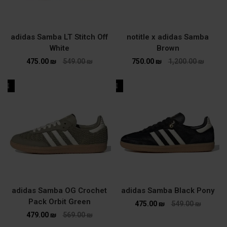
adidas Samba LT Stitch Off
notitle x adidas Samba
White
Brown
475.00
₪
549.00
₪
750.00
₪
1,200.00
₪
ALE
SALE
adidas Samba OG Crochet
adidas Samba Black Pony
Pack Orbit Green
475.00
₪
549.00
₪
479.00
₪
569.00
₪