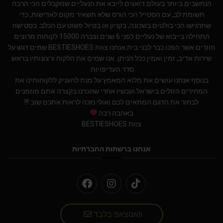
הנחשבים ביותר בעולם.דואגים לייבא את הנעליים שמקבלים הכי הרבה
תשומת לב, עם הסטייל הכי הורס שלא תשאיר מקום לאדישות, כדי
שתרגישו הכי בולטים בשכונה, בקניון או בטיול פשוט עם הכלב. בסטישוז
התחילה בייבוא של נעליים לפני 6 שנים וצברה 15000 לקוחות מרוצים
חוזרים אשר הפכו כבר לבני בית.אנחנו צוות BESTIESHOES שמים דגש על
שירות אדיב, זמין ואמין ככל הניתן. אנו שמים את הלקוח ורצונותיו בראש
סדר העדיפויות.
בנוסף אנחנו עושים את מלוא המאמץ על מנת להעניק ללקוחותינו את
המחירים הזולים בישראל.ועכשיו אחרי שהכרנו בקצרה אתם מוזמנים
לבחור את הדגם המתאים לכם ואולי נזכה לראות אתכם שוב !!!
באהבה רבה
צוות BESTIESHOES
אנחנו ברשתות החברתיות
וואטצאפ בלבד