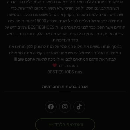
הנחשבים ביותר בעולם.דואגים לייבא את הנעליים שמקבלים הכי הרבה
תשומת לב, עם הסטייל הכי הורס שלא תשאיר מקום לאדישות, כדי
שתרגישו הכי בולטים בשכונה, בקניון או בטיול פשוט עם הכלב. בסטישוז
התחילה בייבוא של נעליים לפני 6 שנים וצברה 15000 לקוחות מרוצים
חוזרים אשר הפכו כבר לבני בית.אנחנו צוות BESTIESHOES שמים דגש על
שירות אדיב, זמין ואמין ככל הניתן. אנו שמים את הלקוח ורצונותיו בראש
סדר העדיפויות.
בנוסף אנחנו עושים את מלוא המאמץ על מנת להעניק ללקוחותינו את
המחירים הזולים בישראל.ועכשיו אחרי שהכרנו בקצרה אתם מוזמנים
לבחור את הדגם המתאים לכם ואולי נזכה לראות אתכם שוב !!!
באהבה רבה
צוות BESTIESHOES
אנחנו ברשתות החברתיות
וואטצאפ בלבד