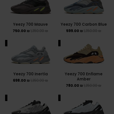
ADIDAS SPEZIAL
ADIDAS KIDS
Yeezy 700 Mauve
Yeezy 700 Carbon Blue
AIR JORDAN
750.00
₪
1,350.00
₪
599.00
₪
1,350.00
₪
AIR JORDAN 1 HIGH
ALE
SALE
AIR JORDAN 1 LOW
AIR JORDAN 1 MID
Yeezy 700 Inertia
Yeezy 700 Enflame
AIR JORDAN 4
Amber
698.00
₪
1,350.00
₪
780.00
₪
1,350.00
₪
AIR JORDAN KIDS
ALE
SALE
ASICS
ASICS EX-89