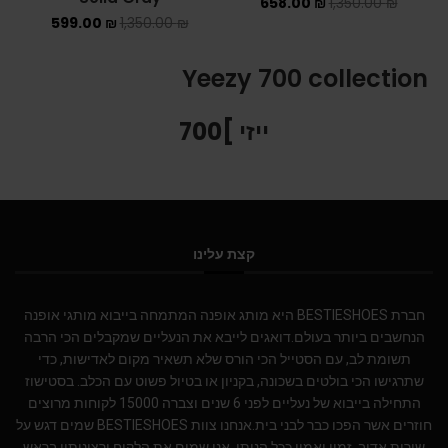
658.00
₪
1,350.00
₪
599.00
₪
1,350.00
₪
Yeezy 700 collection
ייזי ]700
קצת עלינו
חברת BESTIESHOES היא מותג אופנה המתמחה בייבוא מותגי אופנה
הנחשבים ביותר בעולם.דואגים לייבא את הנעליים שמקבלים הכי הרבה
תשומת לב, עם הסטייל הכי הורס שלא תשאיר מקום לאדישות, כדי
שתרגישו הכי בולטים בשכונה, בקניון או בטיול פשוט עם הכלב. בסטישוז
התחילה בייבוא של נעליים לפני 6 שנים וצברה 15000 לקוחות מרוצים
חוזרים אשר הפכו כבר לבני בית.אנחנו צוות BESTIESHOES שמים דגש על
שירות אדיב, זמין ואמין ככל הניתן. אנו שמים את הלקוח ורצונותיו בראש