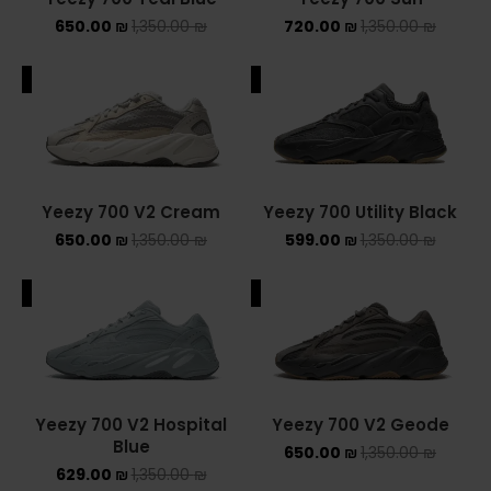
650.00
₪
1,350.00
₪
720.00
₪
1,350.00
₪
Converse Chuck Taylor All Star
ALE
SALE
KIDS
ADIDAS KIDS
JORDAN KIDS
Yeezy 700 V2 Cream
Yeezy 700 Utility Black
NEW BALANCE KIDS
650.00
₪
1,350.00
₪
599.00
₪
1,350.00
₪
NIKE DUNK KIDS
ALE
SALE
YEEZY KIDS
NIKE
Yeezy 700 V2 Hospital
Yeezy 700 V2 Geode
NIKE AIR FORCE 1
Blue
650.00
₪
1,350.00
₪
629.00
₪
1,350.00
₪
NIKE AIR FORCE 1 SHADOW