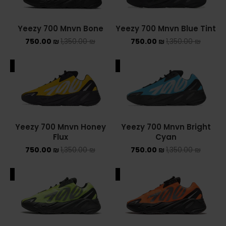
ASICS ONITSUKA TIGER
Yeezy 700 Mnvn Bone
Yeezy 700 Mnvn Blue Tint
ASICS X NEEDLES EX89
750.00
₪
1,350.00
₪
750.00
₪
1,350.00
₪
BALENCIAGA
ALE
SALE
BRANDS
ALEXANDER MCQUEEN
Yeezy 700 Mnvn Honey
Yeezy 700 Mnvn Bright
CONVERSE
Flux
Cyan
750.00
₪
1,350.00
₪
750.00
₪
1,350.00
₪
DR MARTENS
NEW BALANCE
ALE
SALE
NEW BALANCE 1000
NEW BALANCE 1906R