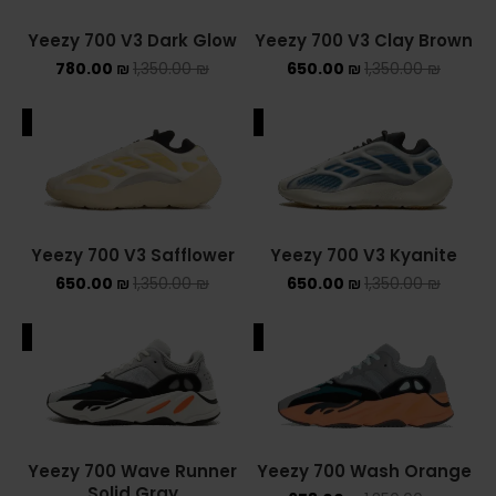
Yeezy 700 V3 Dark Glow
Yeezy 700 V3 Clay Brown
780.00
₪
1,350.00
₪
650.00
₪
1,350.00
₪
ALE
SALE
Yeezy 700 V3 Safflower
Yeezy 700 V3 Kyanite
650.00
₪
1,350.00
₪
650.00
₪
1,350.00
₪
ALE
SALE
Yeezy 700 Wave Runner
Yeezy 700 Wash Orange
Solid Gray