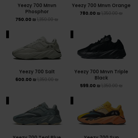
Yeezy 700 Mnvn
Yeezy 700 Mnvn Orange
NEW BALANCE 2002R
Phosphor
780.00
₪
1,350.00
₪
750.00
₪
1,350.00
₪
NEW BALANCE 530
ALE
SALE
NEW BALANCE 550
NEW BALANCE 9060
OFF WHITE
Yeezy 700 Salt
Yeezy 700 Mnvn Triple
Black
600.00
₪
1,350.00
₪
PUMA
599.00
₪
1,350.00
₪
PUMA PALERMO
ALE
SALE
UGG
UGG חורף
UGG קיץ
Yeezy 700 Teal Blue
Yeezy 700 Sun