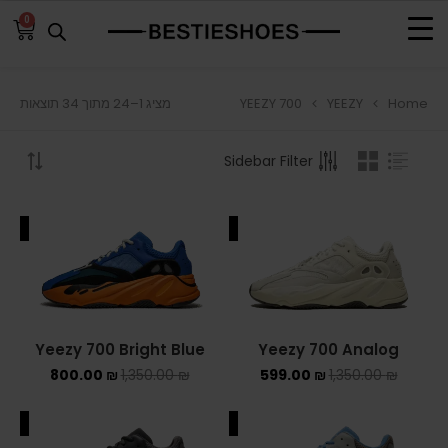
0
YEEZY 700
YEEZY
Home
מציג 1–24 מתוך 34 תוצאות
BROWSE
Sidebar Filter
ADIDAS
ADIDAS BERMUDA
ALE
SALE
ADIDAS CAMPUS
ADIDAS FORUM
ADIDAS GAZELLE
Yeezy 700 Bright Blue
Yeezy 700 Analog
800.00
₪
1,350.00
₪
599.00
₪
1,350.00
₪
ADIDAS SAMBA
ALE
SALE
ADIDAS SL 72