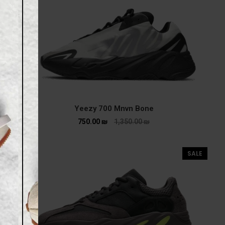
Yeezy 700 Mnvn Bone
750.00
₪
1,350.00
₪
SALE