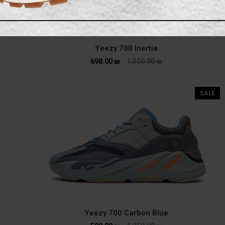
Yeezy 700 Inertia
698.00
₪
1,350.00
₪
SALE
Yeezy 700 Carbon Blue