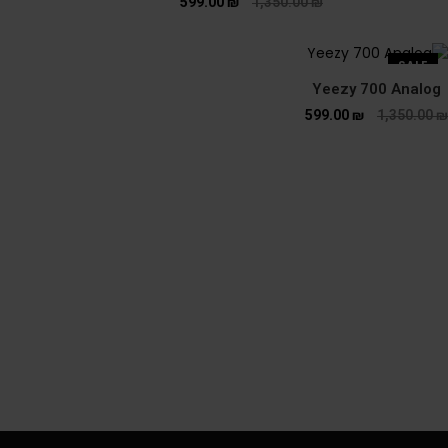
599.00
₪
1,350.00
₪
SALE
Yeezy 700 Analog
599.00
₪
1,350.00
₪