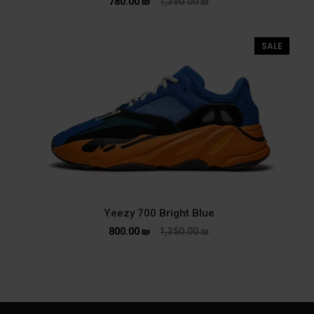
780.00
₪
1,350.00
₪
SALE
Yeezy 700 Bright Blue
800.00
₪
1,350.00
₪