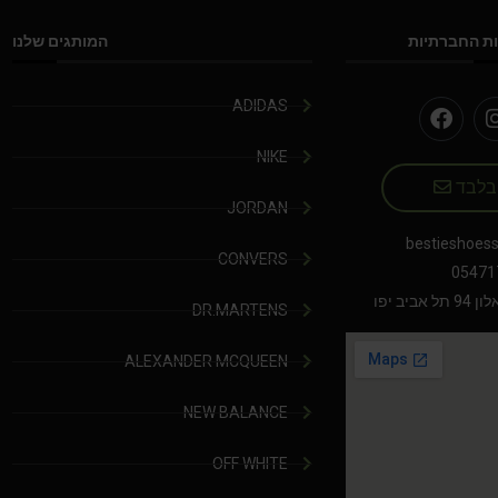
ת החברתיות
המותגים שלנו
ADIDAS
NIKE
 בלבד
JORDAN
bestieshoes
CONVERS
05471
יב יפו
DR.MARTENS
ALEXANDER MCQUEEN
NEW BALANCE
OFF WHITE