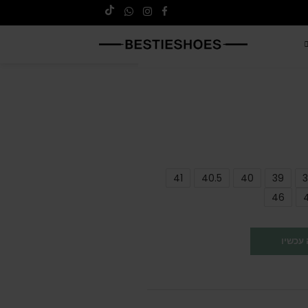
41
40.5
40
39
3
46
עכשיו