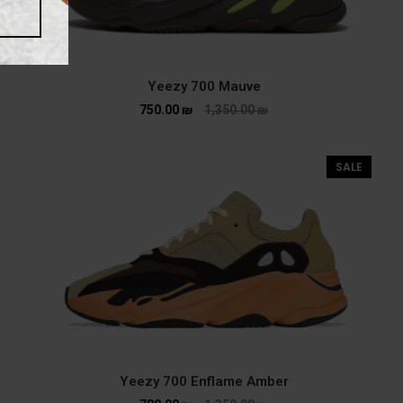
Yeezy 700 Mauve
750.00
₪
1,350.00
₪
SALE
Yeezy 700 Enflame Amber