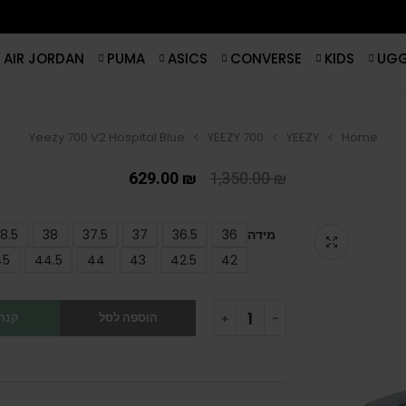
AIR JORDAN
PUMA
ASICS
CONVERSE
KIDS
UG
Yeezy 700 V2 Hospital Blue
YEEZY 700
YEEZY
Home
629.00
₪
1,350.00
₪
מידה
36
36.5
37
37.5
38
8.5
45
44.5
44
43
42.5
42
הוספה לסל
קנה 