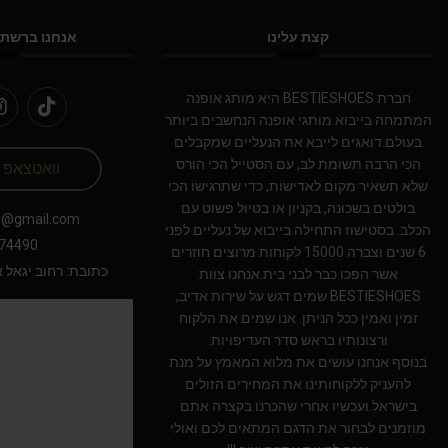
קצת עלינו
אנחנו ברשתו
חברת BESTIESHOES היא מותג אופנה
המתמחה בייבוא מותגי אופנה הנחשבים ביותר
בעולם.דואגים לייבא את הנעליים שמקבלים
הכי הרבה תשומת לב, עם הסטייל הכי הורס
וואטצאפ
שלא תשאיר מקום לאדישות, כדי שתרגישו הכי
בולטים בשכונה, בקניון או בטיול פשוט עם
s@gmail.com
הכלב. בסטישוז התחילה בייבוא של נעליים לפני
74490
6 שנים וצברה 15000 לקוחות מרוצים חוזרים
כתובת: רחוב יגאל אלון 94 תל אב
אשר הפכו כבר לבני בית.אנחנו צוות
BESTIESHOES שמים דגש על שירות אדיב,
זמין ואמין ככל הניתן. אנו שמים את הלקוח
ורצונותיו בראש סדר העדיפויות.
בנוסף אנחנו עושים את מלוא המאמץ על מנת
להעניק ללקוחותינו את המחירים הזולים
בישראל.ועכשיו אחרי שהכרנו בקצרה אתם
מוזמנים לבחור את הדגם המתאים לכם ואולי