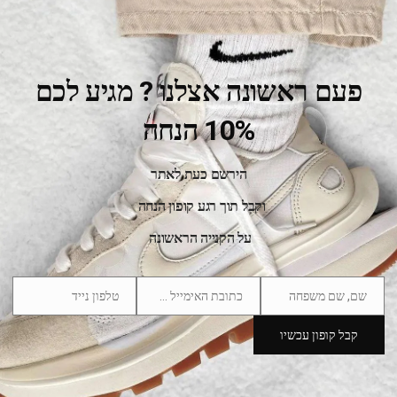
פעם ראשונה אצלנו ? מגיע לכם
10% הנחה
הירשם כעת לאתר
Yeezy 700 Mnvn Blue Tint
וקבל תוך רגע קופון הנחה
750.00
₪
1,350.00
₪
על הקנייה הראשונה
SALE
שם, שם משפחה
כתובת האימייל שלך
טלפון נייד
Phone
Email
Name
Number
קבל קופון עכשיו