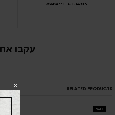
ב 0547174490 WhatsApp
עקבו אחר
RELATED PRODUCTS
CLOSE
THIS
MODULE
SALE