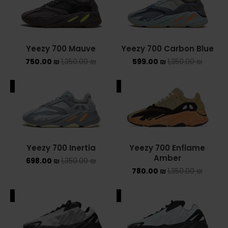
ADIDAS SPEZIAL
ADIDAS KIDS
Yeezy 700 Mauve
Yeezy 700 Carbon Blue
AIR JORDAN
750.00
₪
1,350.00
₪
599.00
₪
1,350.00
₪
AIR JORDAN 1 HIGH
ALE
SALE
AIR JORDAN 1 LOW
AIR JORDAN 1 MID
Yeezy 700 Inertia
Yeezy 700 Enflame
AIR JORDAN 4
Amber
698.00
₪
1,350.00
₪
780.00
₪
1,350.00
₪
AIR JORDAN KIDS
ALE
SALE
ASICS
ASICS EX-89