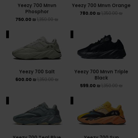
Yeezy 700 Mnvn
Yeezy 700 Mnvn Orange
NEW BALANCE 2002R
Phosphor
780.00
₪
1,350.00
₪
750.00
₪
1,350.00
₪
NEW BALANCE 530
ALE
SALE
NEW BALANCE 550
NEW BALANCE 9060
OFF WHITE
Yeezy 700 Salt
Yeezy 700 Mnvn Triple
Black
600.00
₪
1,350.00
₪
PUMA
599.00
₪
1,350.00
₪
PUMA PALERMO
ALE
SALE
UGG
UGG חורף
UGG קיץ
Yeezy 700 Teal Blue
Yeezy 700 Sun