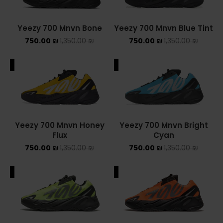
ASICS ONITSUKA TIGER
Yeezy 700 Mnvn Bone
Yeezy 700 Mnvn Blue Tint
ASICS X NEEDLES EX89
750.00
₪
1,350.00
₪
750.00
₪
1,350.00
₪
BALENCIAGA
ALE
SALE
BRANDS
ALEXANDER MCQUEEN
Yeezy 700 Mnvn Honey
Yeezy 700 Mnvn Bright
CONVERSE
Flux
Cyan
750.00
₪
1,350.00
₪
750.00
₪
1,350.00
₪
DR MARTENS
NEW BALANCE
ALE
SALE
NEW BALANCE 1000
NEW BALANCE 1906R