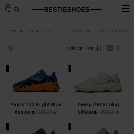
0
YEEZY 700
YEEZY
Home
מציג 1–24 מתוך 34 תוצאות
BROWSE
Sidebar Filter
ADIDAS
ADIDAS BERMUDA
ALE
SALE
ADIDAS CAMPUS
ADIDAS FORUM
ADIDAS GAZELLE
Yeezy 700 Bright Blue
Yeezy 700 Analog
800.00
₪
1,350.00
₪
599.00
₪
1,350.00
₪
ADIDAS SAMBA
ALE
SALE
ADIDAS SL 72