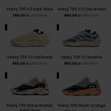
Yeezy 700 V3 Dark Glow
Yeezy 700 V3 Clay Brown
780.00
₪
1,350.00
₪
650.00
₪
1,350.00
₪
ALE
SALE
Yeezy 700 V3 Safflower
Yeezy 700 V3 Kyanite
650.00
₪
1,350.00
₪
650.00
₪
1,350.00
₪
ALE
SALE
Yeezy 700 Wave Runner
Yeezy 700 Wash Orange
Solid Gray