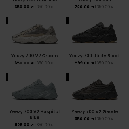
650.00
₪
1,350.00
₪
720.00
₪
1,350.00
₪
Converse Chuck Taylor All Star
ALE
SALE
KIDS
ADIDAS KIDS
JORDAN KIDS
Yeezy 700 V2 Cream
Yeezy 700 Utility Black
NEW BALANCE KIDS
650.00
₪
1,350.00
₪
599.00
₪
1,350.00
₪
NIKE DUNK KIDS
ALE
SALE
YEEZY KIDS
NIKE
Yeezy 700 V2 Hospital
Yeezy 700 V2 Geode
NIKE AIR FORCE 1
Blue
650.00
₪
1,350.00
₪
629.00
₪
1,350.00
₪
NIKE AIR FORCE 1 SHADOW