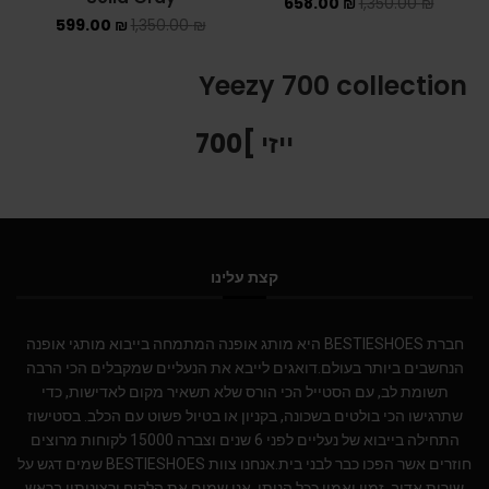
658.00
₪
1,350.00
₪
599.00
₪
1,350.00
₪
Yeezy 700 collection
ייזי ]700
קצת עלינו
חברת BESTIESHOES היא מותג אופנה המתמחה בייבוא מותגי אופנה
הנחשבים ביותר בעולם.דואגים לייבא את הנעליים שמקבלים הכי הרבה
תשומת לב, עם הסטייל הכי הורס שלא תשאיר מקום לאדישות, כדי
שתרגישו הכי בולטים בשכונה, בקניון או בטיול פשוט עם הכלב. בסטישוז
התחילה בייבוא של נעליים לפני 6 שנים וצברה 15000 לקוחות מרוצים
חוזרים אשר הפכו כבר לבני בית.אנחנו צוות BESTIESHOES שמים דגש על
שירות אדיב, זמין ואמין ככל הניתן. אנו שמים את הלקוח ורצונותיו בראש