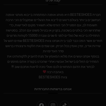
קצת עלינו
חברת BESTIESHOES היא מותג אופנה המתמחה בייבוא מותגי אופנה
הנחשבים ביותר בעולם.דואגים לייבא את הנעליים שמקבלים הכי הרבה
תשומת לב, עם הסטייל הכי הורס שלא תשאיר מקום לאדישות, כדי
שתרגישו הכי בולטים בשכונה, בקניון או בטיול פשוט עם הכלב. בסטישוז
התחילה בייבוא של נעליים לפני 6 שנים וצברה 15000 לקוחות מרוצים
חוזרים אשר הפכו כבר לבני בית.אנחנו צוות BESTIESHOES שמים דגש על
שירות אדיב, זמין ואמין ככל הניתן. אנו שמים את הלקוח ורצונותיו בראש
סדר העדיפויות.
בנוסף אנחנו עושים את מלוא המאמץ על מנת להעניק ללקוחותינו את
המחירים הזולים בישראל.ועכשיו אחרי שהכרנו בקצרה אתם מוזמנים
לבחור את הדגם המתאים לכם ואולי נזכה לראות אתכם שוב !!!
באהבה רבה
צוות BESTIESHOES
אנחנו ברשתות החברתיות