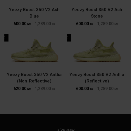
Yeezy Boost 350 V2 Ash
Yeezy Boost 350 V2 Ash
Blue
Stone
600.00
₪
1,289.00
₪
600.00
₪
1,289.00
₪
ALE
SALE
Yeezy Boost 350 V2 Antlia
Yeezy Boost 350 V2 Antlia
(Non-Reflective)
(Reflective)
620.00
₪
1,289.00
₪
600.00
₪
1,289.00
₪
קצת עלינו