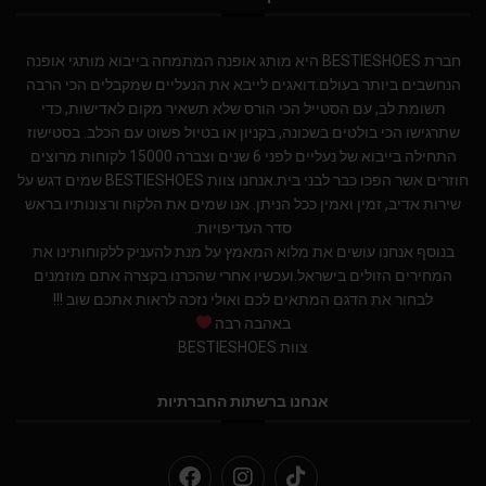
חברת BESTIESHOES היא מותג אופנה המתמחה בייבוא מותגי אופנה
הנחשבים ביותר בעולם.דואגים לייבא את הנעליים שמקבלים הכי הרבה
תשומת לב, עם הסטייל הכי הורס שלא תשאיר מקום לאדישות, כדי
שתרגישו הכי בולטים בשכונה, בקניון או בטיול פשוט עם הכלב. בסטישוז
התחילה בייבוא של נעליים לפני 6 שנים וצברה 15000 לקוחות מרוצים
חוזרים אשר הפכו כבר לבני בית.אנחנו צוות BESTIESHOES שמים דגש על
שירות אדיב, זמין ואמין ככל הניתן. אנו שמים את הלקוח ורצונותיו בראש
סדר העדיפויות.
בנוסף אנחנו עושים את מלוא המאמץ על מנת להעניק ללקוחותינו את
המחירים הזולים בישראל.ועכשיו אחרי שהכרנו בקצרה אתם מוזמנים
לבחור את הדגם המתאים לכם ואולי נזכה לראות אתכם שוב !!!
באהבה רבה
צוות BESTIESHOES
אנחנו ברשתות החברתיות