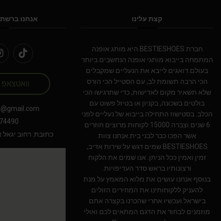
קצת עלינו
אנחנו ברשתו
חברת BESTIESHOES היא מותג אופנה
המתמחה בייבוא מותגי אופנה הנחשבים ביותר
בעולם.דואגים לייבא את הנעליים שמקבלים
הכי הרבה תשומת לב, עם הסטייל הכי הורס
וואטצאפ
שלא תשאיר מקום לאדישות, כדי שתרגישו הכי
בולטים בשכונה, בקניון או בטיול פשוט עם
s@gmail.com
הכלב. בסטישוז התחילה בייבוא של נעליים לפני
74490
6 שנים וצברה 15000 לקוחות מרוצים חוזרים
כתובת: רחוב יגאל אלון 94 תל אב
אשר הפכו כבר לבני בית.אנחנו צוות
BESTIESHOES שמים דגש על שירות אדיב,
זמין ואמין ככל הניתן. אנו שמים את הלקוח
ורצונותיו בראש סדר העדיפויות.
בנוסף אנחנו עושים את מלוא המאמץ על מנת
להעניק ללקוחותינו את המחירים הזולים
בישראל.ועכשיו אחרי שהכרנו בקצרה אתם
מוזמנים לבחור את הדגם המתאים לכם ואולי