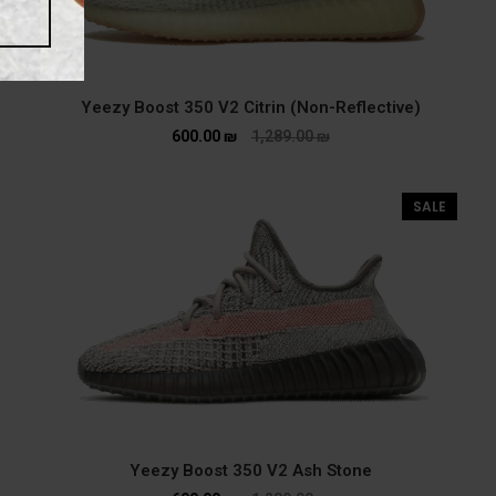
Yeezy Boost 350 V2 Citrin (Non-Reflective)
600.00
₪
1,289.00
₪
SALE
Yeezy Boost 350 V2 Ash Stone