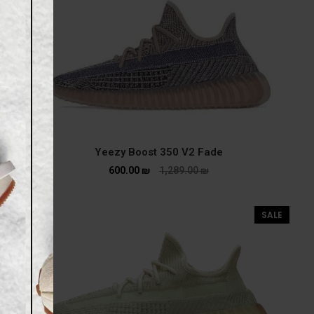
Yeezy Boost 350 V2 Fade
600.00
₪
1,289.00
₪
SALE