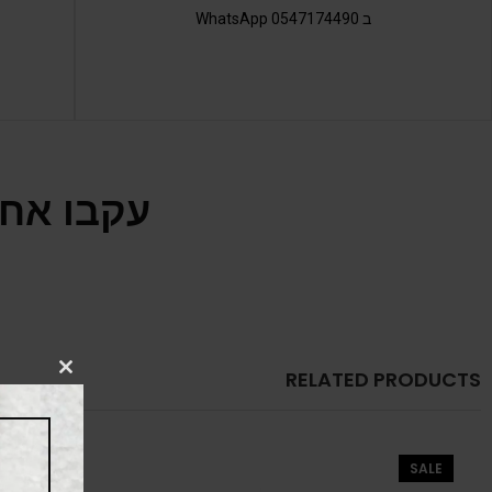
ב 0547174490 WhatsApp
עקבו אחר
RELATED PRODUCTS
CLOSE
THIS
MODULE
SALE