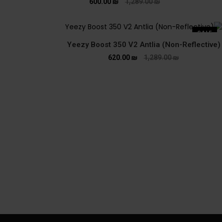
600.00
₪
1,289.00
₪
SALE
Yeezy Boost 350 V2 Antlia (Non-Reflective)
620.00
₪
1,289.00
₪