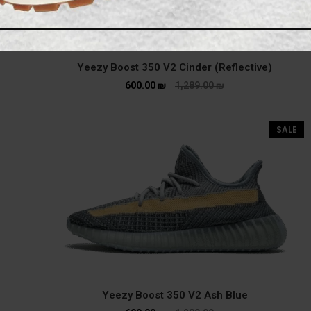
Yeezy Boost 350 V2 Cinder (Reflective)
600.00
₪
1,289.00
₪
SALE
Yeezy Boost 350 V2 Ash Blue