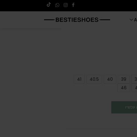
A
41
40.5
40
39
3
46
עכשיו