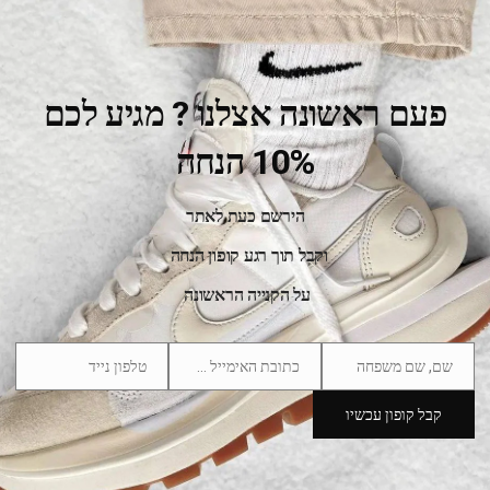
פעם ראשונה אצלנו ? מגיע לכם
10% הנחה
הירשם כעת לאתר
Yeezy Boost 350 V2 Citrin (Reflective)
וקבל תוך רגע קופון הנחה
600.00
₪
1,289.00
₪
על הקנייה הראשונה
SALE
שם, שם משפחה
כתובת האימייל שלך
טלפון נייד
Phone
Email
Name
Number
קבל קופון עכשיו