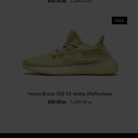
600.00
₪
1,289.00
₪
SALE
Yeezy Boost 350 V2 Antlia (Reflective)
600.00
₪
1,289.00
₪