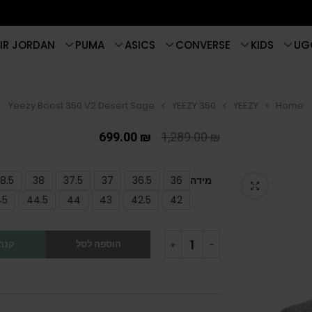
IR JORDAN
PUMA
ASICS
CONVERSE
KIDS
UG
Yeezy Boost 350 V2 Desert Sage
YEEZY 350
YEEZY
Home
699.00
₪
1,289.00
₪
מידה
36
36.5
37
37.5
38
8.5
45
44.5
44
43
42.5
42
הוספה לסל
קנה 