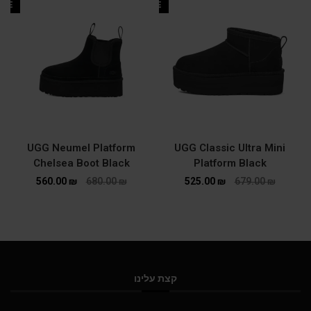
ALE
SALE
UGG Neumel Platform
UGG Classic Ultra Mini
Chelsea Boot Black
Platform Black
560.00
₪
680.00
₪
525.00
₪
679.00
₪
קצת עלינו