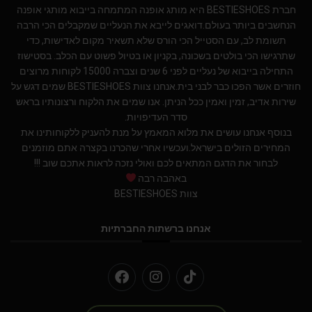
חברת BESTIESHOES היא מותג אופנה המתמחה בייבוא מותגי אופנה
הנחשבים ביותר בעולם.דואגים לייבא את הנעליים שמקבלים הכי הרבה
תשומת לב, עם הסטייל הכי הורס שלא תשאיר מקום לאדישות, כדי
שתרגישו הכי בולטים בשכונה, בקניון או בטיול פשוט עם הכלב. בסטישוז
התחילה בייבוא של נעליים לפני 6 שנים וצברה 15000 לקוחות מרוצים
חוזרים אשר הפכו כבר לבני בית.אנחנו צוות BESTIESHOES שמים דגש על
שירות אדיב, זמין ואמין ככל הניתן. אנו שמים את הלקוח ורצונותיו בראש
סדר העדיפויות.
בנוסף אנחנו עושים את מלוא המאמץ על מנת להעניק ללקוחותינו את
המחירים הזולים בישראל.ועכשיו אחרי שהכרנו בקצרה אתם מוזמנים
לבחור את הדגם המתאים לכם ואולי נזכה לראות אתכם שוב !!!
באהבה רבה
צוות BESTIESHOES
אנחנו ברשתות החברתיות