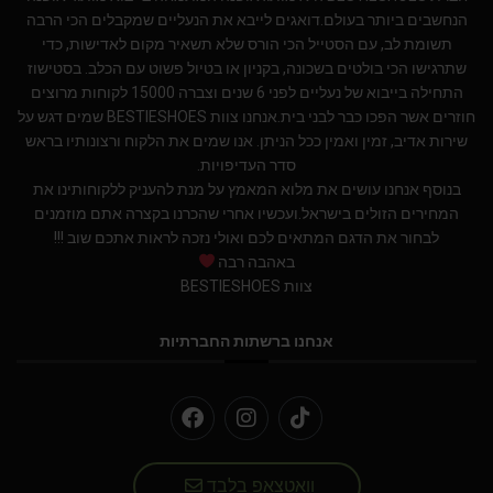
הנחשבים ביותר בעולם.דואגים לייבא את הנעליים שמקבלים הכי הרבה
תשומת לב, עם הסטייל הכי הורס שלא תשאיר מקום לאדישות, כדי
שתרגישו הכי בולטים בשכונה, בקניון או בטיול פשוט עם הכלב. בסטישוז
התחילה בייבוא של נעליים לפני 6 שנים וצברה 15000 לקוחות מרוצים
חוזרים אשר הפכו כבר לבני בית.אנחנו צוות BESTIESHOES שמים דגש על
שירות אדיב, זמין ואמין ככל הניתן. אנו שמים את הלקוח ורצונותיו בראש
סדר העדיפויות.
בנוסף אנחנו עושים את מלוא המאמץ על מנת להעניק ללקוחותינו את
המחירים הזולים בישראל.ועכשיו אחרי שהכרנו בקצרה אתם מוזמנים
לבחור את הדגם המתאים לכם ואולי נזכה לראות אתכם שוב !!!
באהבה רבה
צוות BESTIESHOES
אנחנו ברשתות החברתיות
וואטצאפ בלבד