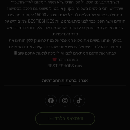
תשומת לב, עם הסטייל הכי הורס שלא תשאיר מקום לאדישות, כדי
שתרגישו הכי בולטים בשכונה, בקניון או בטיול פשוט עם הכלב. בסטישוז
התחילה בייבוא של נעליים לפני 6 שנים וצברה 15000 לקוחות מרוצים
חוזרים אשר הפכו כבר לבני בית.אנחנו צוות BESTIESHOES שמים דגש על
שירות אדיב, זמין ואמין ככל הניתן. אנו שמים את הלקוח ורצונותיו בראש
סדר העדיפויות.
בנוסף אנחנו עושים את מלוא המאמץ על מנת להעניק ללקוחותינו את
המחירים הזולים בישראל.ועכשיו אחרי שהכרנו בקצרה אתם מוזמנים
לבחור את הדגם המתאים לכם ואולי נזכה לראות אתכם שוב !!!
באהבה רבה
צוות BESTIESHOES
אנחנו ברשתות החברתיות
וואטצאפ בלבד