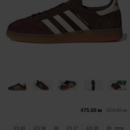
475.00
₪
525.00
₪
מידה
36
36 2/3
37 1/3
38
38 2/3
39 1/3