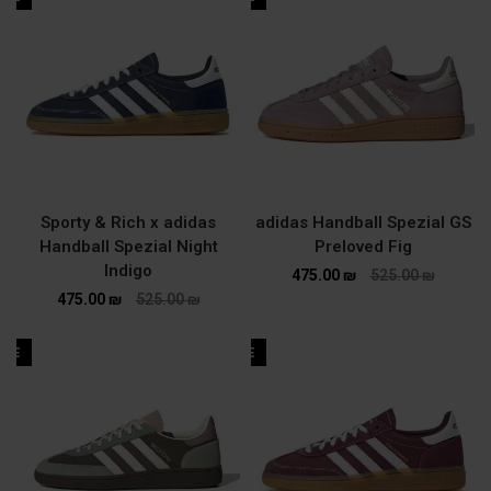
Sporty & Rich x adidas
adidas Handball Spezial GS
Handball Spezial Night
Preloved Fig
Indigo
475.00
₪
525.00
₪
475.00
₪
525.00
₪
ALE
SALE