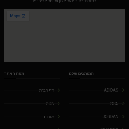
כתובת: רחוב יגאל אלון 94 תל אביב יפו
המותגים שלנו
מפת האתר
ADIDAS
דף הבית
NIKE
חנות
JORDAN
אודות