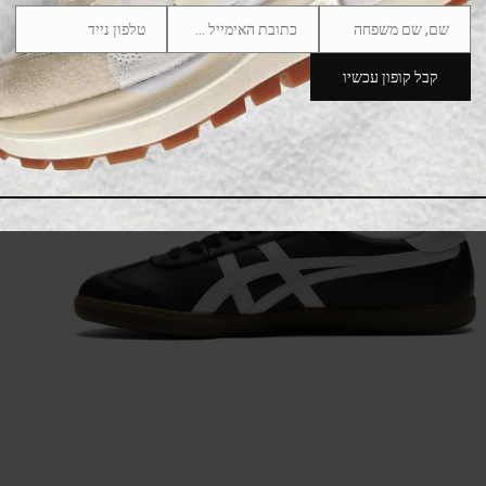
שם, שם משפחה
כתובת האימייל שלך
טלפון נייד
Phone
Email
Name
SALE
Number
קבל קופון עכשיו