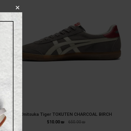
CLOSE
THIS
MODULE
Onitsuka Tiger TOKUTEN CHARCOAL BIRCH
510.00
₪
650.00
₪