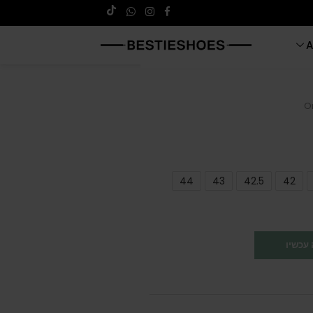
A
O
44
43
42.5
42
עכשיו