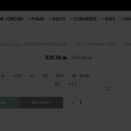
IR JORDAN
PUMA
ASICS
CONVERSE
KIDS
UG
nitsuka Tiger TOKUTEN WHITE/BLACK
ASICS ONITSUKA TIGER
Ho
525.00
₪
690.00
₪
מידה
38
38.5
39
40
40.5
41
45
44.5
הוספה לסל
קנה 