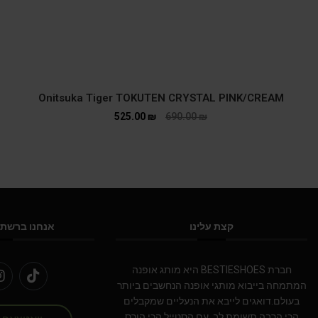
Onitsuka Tiger TOKUTEN CRYSTAL PINK/CREAM
525.00
₪
690.00
₪
קצת עלינו
אנחנו ברשתו
חברת BESTIESHOES היא מותג אופנה
המתמחה בייבוא מותגי אופנה הנחשבים ביותר
בעולם.דואגים לייבא את הנעליים שמקבלים
הכי הרבה תשומת לב, עם הסטייל הכי הורס