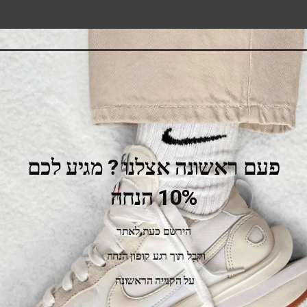
פעם ראשונה אצלנו ? מגיע לכם
10% הנחה
הירשם כעת לאתר
וקבל תוך רגע קופון הנחה
Onitsuka Tiger TOKUTEN PIEDMONT GREY/METROPOLIS
על הקנייה הראשונה
510.00
₪
650.00
₪