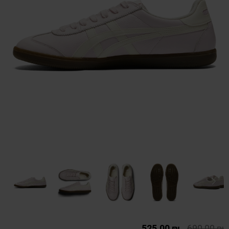
525.00
₪
690.00
₪