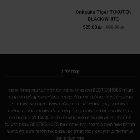
Onitsuka Tiger TOKUTEN
BLACK/WHITE
525.00
₪
690.00
₪
קצת עלינו
חברת BESTIESHOES היא מותג אופנה המתמחה בייבוא מותגי אופנה
הנחשבים ביותר בעולם.דואגים לייבא את הנעליים שמקבלים הכי הרבה
תשומת לב, עם הסטייל הכי הורס שלא תשאיר מקום לאדישות, כדי
שתרגישו הכי בולטים בשכונה, בקניון או בטיול פשוט עם הכלב. בסטישוז
התחילה בייבוא של נעליים לפני 6 שנים וצברה 15000 לקוחות מרוצים
חוזרים אשר הפכו כבר לבני בית.אנחנו צוות BESTIESHOES שמים דגש על
שירות אדיב, זמין ואמין ככל הניתן. אנו שמים את הלקוח ורצונותיו בראש
סדר העדיפויות.