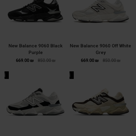
New Balance 9060 Black
New Balance 9060 Off White
Purple
Grey
669.00
₪
850.00
₪
669.00
₪
850.00
₪
ALE
SALE