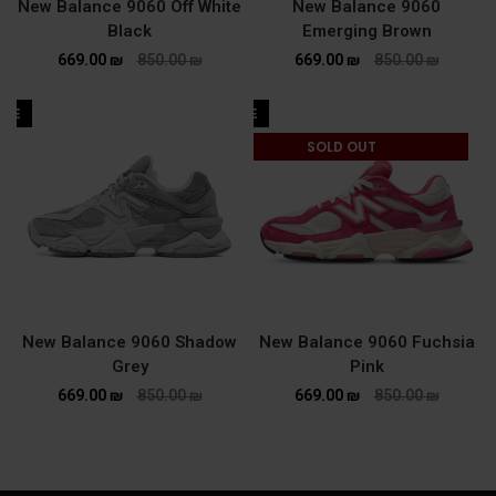
New Balance 9060 Off White
New Balance 9060
Black
Emerging Brown
669.00
₪
850.00
₪
669.00
₪
850.00
₪
ALE
SALE
SOLD OUT
New Balance 9060 Shadow
New Balance 9060 Fuchsia
Grey
Pink
669.00
₪
850.00
₪
669.00
₪
850.00
₪