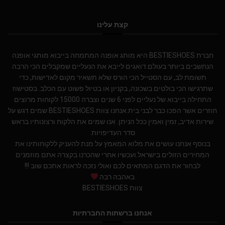
קצת עלינו
חברת BESTIESHOES היא מותג אופנה המתמחה בייבוא מותגי אופנה
הנחשבים ביותר בעולם.דואגים לייבא את הנעליים שמקבלים הכי הרבה
תשומת לב, עם הסטייל הכי הורס שלא תשאיר מקום לאדישות, כדי
שתרגישו הכי בולטים בשכונה, בקניון או בטיול פשוט עם הכלב. בסטישוז
התחילה בייבוא של נעליים לפני 6 שנים וצברה 15000 לקוחות מרוצים
חוזרים אשר הפכו כבר לבני בית.אנחנו צוות BESTIESHOES שמים דגש על
שירות אדיב, זמין ואמין ככל הניתן. אנו שמים את הלקוח ורצונותיו בראש
סדר העדיפויות.
בנוסף אנחנו עושים את מלוא המאמץ על מנת להעניק ללקוחותינו את
המחירים הזולים בישראל.ועכשיו אחרי שהכרנו בקצרה אתם מוזמנים
לבחור את הדגם המתאים לכם ואולי נזכה לראות אתכם שוב !!!
באהבה רבה
צוות BESTIESHOES
אנחנו ברשתות החברתיות